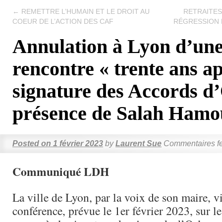
←
REMETTRE L’HUMAIN ET LE DROIT AU
RETRAITES
COEUR DE L’ACTION DES CAF
RÉGRESSION 
Annulation à Lyon d’un
rencontre « trente ans ap
signature des Accords d’
présence de Salah Hamo
Posted on
1 février 2023
by
Laurent Sue
Commentaires f
Communiqué LDH
La ville de Lyon, par la voix de son maire, v
conférence, prévue le 1er février 2023, sur l