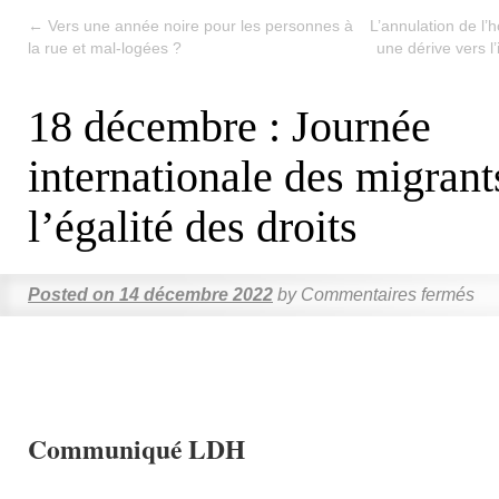
←
Vers une année noire pour les personnes à
L’annulation de l
la rue et mal-logées ?
une dérive vers l’
18 décembre : Journée
internationale des migrant
l’égalité des droits
Posted on
14 décembre 2022
by
Commentaires fermés
Communiqué LDH