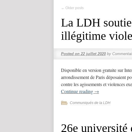
←
Older posts
La LDH soutien
illégitime vio
Posted on
22 juillet 2020
by
Commentai
Disponible en version gratuite sur In
arrondissement de Paris déposaient pou
contre les agissements et violences ex
Continue reading
→
Communiqués de la LDH
26e université