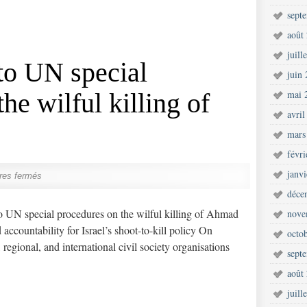
sept
août
juill
to UN special
juin
he wilful killing of
mai 
avril
mars
févr
janv
res fermés
déce
o UN special procedures on the wilful killing of Ahmad
nove
 accountability for Israel’s shoot-to-kill policy On
octo
regional, and international civil society organisations
sept
août
juill