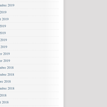
embre 2019
 2019
et 2019
 2019
2019
 2019
 2019
ier 2019
ier 2019
mbre 2018
mbre 2018
bre 2018
embre 2018
 2018
et 2018