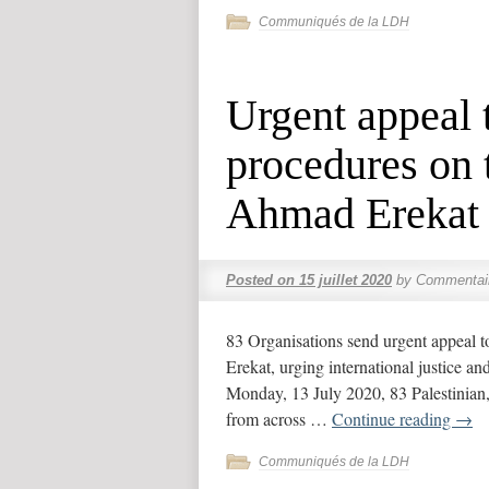
Communiqués de la LDH
Urgent appeal 
procedures on t
Ahmad Erekat
Posted on
15 juillet 2020
by
Commentai
83 Organisations send urgent appeal t
Erekat, urging international justice and
Monday, 13 July 2020, 83 Palestinian, 
from across …
Continue reading
→
Communiqués de la LDH