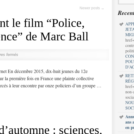
Newer posts
→
Recent
t le film “Police,
APP
JET
lence” de Marc Ball
MIG
href
contr
polit
res fermés
CON
POU
D’A
ternet En décembre 2015, dix-huit jeunes du 12e
RET
r la première fois en France une plainte collective
RÉG
ercés à leur encontre par onze policiers d’un groupe …
href=
non-a
soci
NOU
SOC
Annu
ans 
 d’automne : sciences,
en p