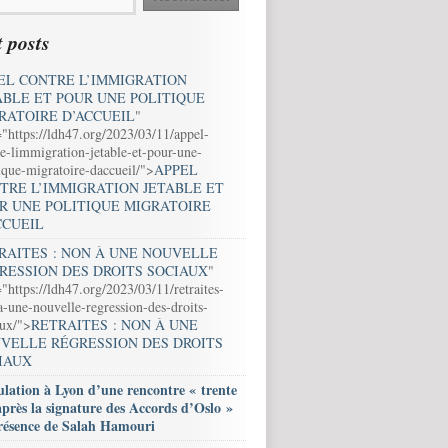
 posts
EL CONTRE L’IMMIGRATION
ABLE ET POUR UNE POLITIQUE
RATOIRE D’ACCUEIL
"
="https://ldh47.org/2023/03/11/appel-
e-limmigration-jetable-et-pour-une-
ique-migratoire-daccueil/">
APPEL
TRE L’IMMIGRATION JETABLE ET
R UNE POLITIQUE MIGRATOIRE
CCUEIL
RAITES : NON À UNE NOUVELLE
RESSION DES DROITS SOCIAUX
"
"https://ldh47.org/2023/03/11/retraites-
-une-nouvelle-regression-des-droits-
aux/">
RETRAITES : NON À UNE
VELLE RÉGRESSION DES DROITS
IAUX
lation à Lyon d’une rencontre « trente
après la signature des Accords d’Oslo »
résence de Salah Hamouri