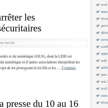
avril
mars
rrêter les
févr
écuritaires
janv
déce
nove
res fermés
octo
sept
libertés et du numérique (OLN), dont la LDH est
août
du numérique et d’autres associations interpellent les
rojet de loi prorogeant la loi Silt et les …
Continue
juill
juin
mai 
avril
mars
 presse du 10 au 16
févr