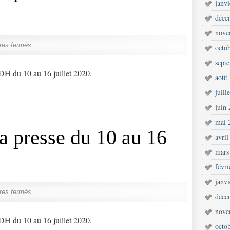
janv
déce
nove
res fermés
octo
sept
LDH du 10 au 16 juillet 2020.
août
juill
juin
mai 
 presse du 10 au 16
avril
mars
févr
janv
res fermés
déce
nove
LDH du 10 au 16 juillet 2020.
octo