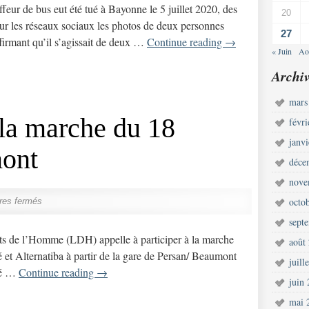
 de bus eut été tué à Bayonne le 5 juillet 2020, des
20
 sur les réseaux sociaux les photos de deux personnes
27
firmant qu’il s’agissait de deux …
Continue reading
→
« Juin
Ao
Archiv
mars
 la marche du 18
févr
janv
mont
déce
nove
octo
res fermés
sept
 de l’Homme (LDH) appelle à participer à la marche
août
et Alternatiba à partir de la gare de Persan/ Beaumont
juill
ité …
Continue reading
→
juin
mai 