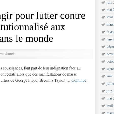
juin
mai 
agir pour lutter contre
avril
itutionnalisé aux
mars
févr
dans le monde
janv
déce
nove
res fermés
octo
soussignées, font part de leur indignation face au
sept
i ont éclaté alors que des manifestations de masse
août
eurtres de George Floyd, Breonna Taylor, …
Continue
juill
juin
mai 
avril
mars