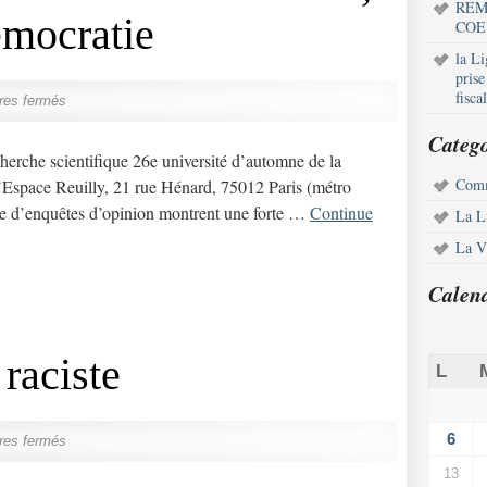
REM
émocratie
COE
la L
pris
fisca
res fermés
Catego
herche scientifique 26e université d’automne de la
Comm
’Espace Reuilly, 21 rue Hénard, 75012 Paris (métro
 d’enquêtes d’opinion montrent une forte …
Continue
La L
La Vi
Calen
 raciste
L
6
res fermés
13