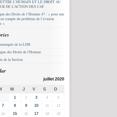
ETTRE L’HUMAIN ET LE DROIT AU
UR DE L’ACTION DES CAF
igue des Droits de l’Homme 47 : « pour une
e en compte du problème de l’évasion
le »
ries
uniqués de la LDH
igue des Droits de l'Homme
e de la Section
dar
juillet 2020
M
M
J
V
S
D
1
3
2
4
5
7
8
9
10
11
12
15
17
14
16
18
19