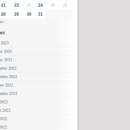
21
22
24
23
25
26
28
29
30
31
ût »
es
 2023
ier 2023
ier 2023
mbre 2022
mbre 2022
bre 2022
embre 2022
 2022
et 2022
 2022
2022