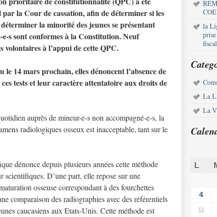
n prioritaire de constitutionnalité (QPC) a été
REM
 par la Cour de cassation, afin de déterminer si les
COE
 déterminer la minorité des jeunes se présentant
la L
pris
-s sont conformes à la Constitution. Neuf
fisca
s volontaires à l’appui de cette QPC.
Catego
u le 14 mars prochain, elles dénoncent l’absence de
 ces tests et leur caractère attentatoire aux droits de
Comm
La L
La Vi
quotidien auprès de mineur-e-s non accompagné-e-s, la
amens radiologiques osseux est inacceptable, tant sur le
Calen
ique dénonce depuis plusieurs années cette méthode
L
 scientifiques. D’une part, elle repose sur une
 maturation osseuse correspondant à des fourchettes
4
 une comparaison des radiographies avec des référentiels
 jeunes caucasiens aux Etats-Unis. Cette méthode est
11