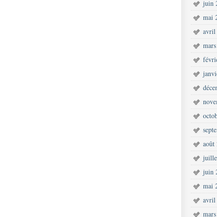
juin
mai 
avril
mars
févr
janv
déce
nove
octo
sept
août
juill
juin
mai 
avril
mars