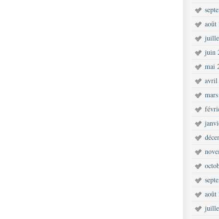
sept
août
juill
juin
mai 
avril
mars
févr
janv
déce
nove
octo
sept
août
juill