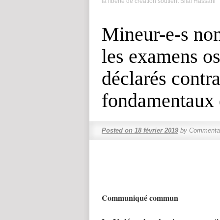
la liberté de création soutient Bilal Hassani
Mineur-e-s no
les examens os
déclarés contra
fondamentaux 
Posted on
18 février 2019
by
Commentai
Communiqué commun