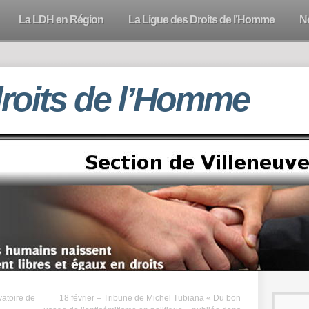
La LDH en Région
La Ligue des Droits de l’Homme
N
droits de l’Homme
vatoire de
18 février – Tribune de Michel Tubiana « Du bon