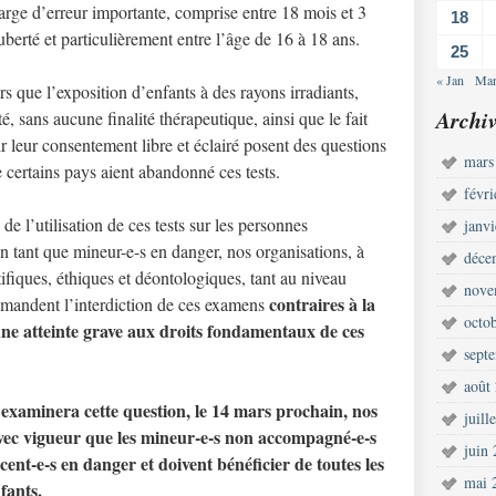
ge d’erreur importante, comprise entre 18 mois et 3
18
berté et particulièrement entre l’âge de 16 à 18 ans.
25
« Jan
Mar
rs que l’exposition d’enfants à des rayons irradiants,
Archiv
, sans aucune finalité thérapeutique, ainsi que le fait
ir leur consentement libre et éclairé posent des questions
mars
certains pays aient abandonné ces tests.
févr
 l’utilisation de ces tests sur les personnes
janv
en tant que mineur-e-s en danger, nos organisations, à
déce
ifiques, éthiques et déontologiques, tant au niveau
nove
contraires à la
demandent l’interdiction de ces examens
octo
une atteinte grave aux droits fondamentaux de ces
sept
août
 examinera cette question, le 14 mars prochain, nos
juill
avec vigueur que les mineur-e-s non accompagné-e-s
juin
cent-e-s en danger et doivent bénéficier de toutes les
mai 
fants.