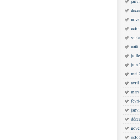
janv
déce
nove
octo
sept
août
juill
juin
mai 
avril
mars
févr
janv
déce
nove
octo