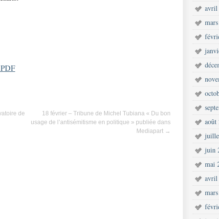
avril
mars
févr
janv
déce
t PDF
nove
octo
sept
vatoire de
18 février – Tribune de Michel Tubiana « Du bon
août
usage de l’antisémitisme en politique » publiée dans
Mediapart
→
juill
juin
mai 
avril
mars
févr