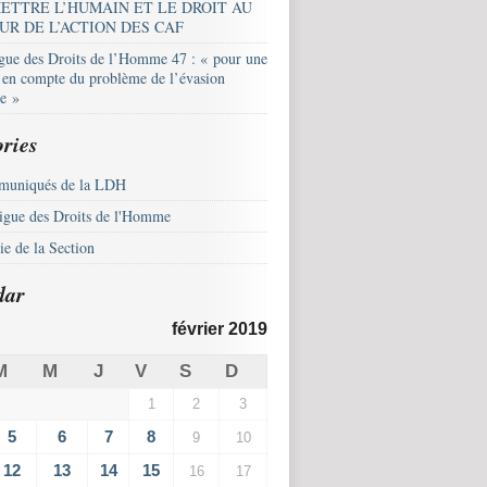
ETTRE L’HUMAIN ET LE DROIT AU
UR DE L’ACTION DES CAF
igue des Droits de l’Homme 47 : « pour une
e en compte du problème de l’évasion
le »
ries
uniqués de la LDH
igue des Droits de l'Homme
e de la Section
dar
février 2019
M
M
J
V
S
D
1
2
3
5
6
7
8
9
10
12
13
14
15
16
17