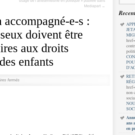
usage de l’antisémitisme en politique » publiée dans
Mediapart
→
Recent
n accompagné-e-s :
APP
JET
seux doivent être
MIG
href
ires aux droits
contr
polit
CON
des enfants
POU
D’A
RET
res fermés
RÉG
href=
non-a
soci
NOU
SOC
Annu
ans 
en p