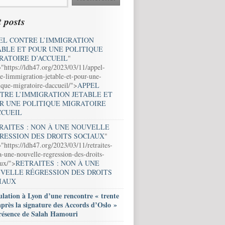
 posts
EL CONTRE L’IMMIGRATION
ABLE ET POUR UNE POLITIQUE
RATOIRE D’ACCUEIL
"
="https://ldh47.org/2023/03/11/appel-
e-limmigration-jetable-et-pour-une-
ique-migratoire-daccueil/">
APPEL
TRE L’IMMIGRATION JETABLE ET
R UNE POLITIQUE MIGRATOIRE
CCUEIL
RAITES : NON À UNE NOUVELLE
RESSION DES DROITS SOCIAUX
"
"https://ldh47.org/2023/03/11/retraites-
-une-nouvelle-regression-des-droits-
aux/">
RETRAITES : NON À UNE
VELLE RÉGRESSION DES DROITS
IAUX
lation à Lyon d’une rencontre « trente
après la signature des Accords d’Oslo »
résence de Salah Hamouri