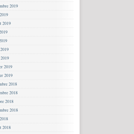
embre 2019
 2019
et 2019
 2019
2019
 2019
 2019
ier 2019
ier 2019
mbre 2018
mbre 2018
bre 2018
embre 2018
 2018
et 2018