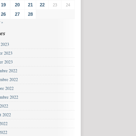
19
20
21
22
23
24
26
27
28
 »
es
 2023
ier 2023
ier 2023
mbre 2022
mbre 2022
bre 2022
embre 2022
 2022
et 2022
 2022
2022