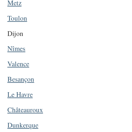
Metz
Toulon
Dijon
Nîmes
Valence
Besançon
Le Havre
Châteauroux
Dunkerque