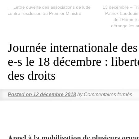
←
Lettre ouverte des associations de lutte
13 décembre – Tri
contre l’exclusion au Premier Ministre
Patrick Baudouin
de l’Homme d
dérange les au
Journée internationale des
e-s le 18 décembre : libert
des droits
Posted on
12 décembre 2018
by
Commentaires fermés
Appel à la mobilisation de plusieurs organ