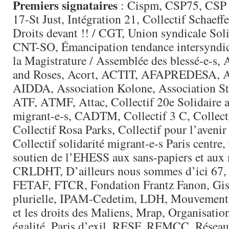
Premiers signataires
: Cispm, CSP75, CSP 
17-St Just, Intégration 21, Collectif Schaeffe
Droits devant !! / CGT, Union syndicale Sol
CNT-SO, Émancipation tendance intersyndic
la Magistrature / Assemblée des blessé-e-s, 
and Roses, Acort, ACTIT, AFAPREDESA,
AIDDA, Association Kolone, Association Sto
ATF, ATMF, Attac, Collectif 20e Solidaire av
migrant-e-s, CADTM, Collectif 3 C, Collec
Collectif Rosa Parks, Collectif pour l’avenir 
Collectif solidarité migrant-e-s Paris centre,
soutien de l’EHESS aux sans-papiers et aux 
CRLDHT, D’ailleurs nous sommes d’ici 67, 
FETAF, FTCR, Fondation Frantz Fanon, Gisti
plurielle, IPAM-Cedetim, LDH, Mouvement 
et les droits des Maliens, Mrap, Organisati
égalité, Paris d’exil, RESF, REMCC, Rése