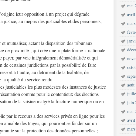
mai 
’origine leur opposition à un projet qui dégrade
avril
a justice, au mépris des justiciables et des personnels,
mars
févr
janv
et mutualiser, actant la disparition des tribunaux
déce
tice de proximité ; qui crée une « plate-forme » nationale
e payer, par voie intégralement dématérialisée et qui
nove
n de certaines juridictions par la possibilité de faire
octo
ssort à l’autre, au détriment de la lisibilité, de
sept
de la qualité du service rendu
août
es justiciables les plus modestes des instances de justice
présentation comme pour le contentieux des élections
juill
isation de la saisine malgré la fracture numérique ou en
juin
mai 
lic par le recours à des services privés en ligne pour les
avril
ion amiable des litiges, qui pourront se fonder sur un
mars
garantie sur la protection des données personnelles ;