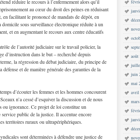
étend réduire le recours à l’enfermement alors qu’il
févr
’emprisonnement au cœur du droit des peines en réduisant
janv
, en facilitant le prononcé de mandats de dépôt, en
déce
à domicile sous surveillance électronique réduite à un
nove
nt, et en augmentant le recours aux centre éducatifs
octo
ôle de l’autorité judiciaire sur le travail policier, la
sept
ge d’instruction dans le but – recherché depuis
août
terme, la régression du débat judiciaire, du principe de
juill
 la défense et de manière générale des garanties de la
juin
mai 
e temps d’écouter les femmes et les hommes concourent
avril
es Sceaux n’a cessé d’esquiver la discussion et de nous
mars
 ou ignorance. Ce projet de loi constitue un
févr
service public de la justice. Il accentue encore
janv
es territoires ruraux ou ultrapériphériques.
déce
syndicales sont déterminées à défendre une justice de
nove