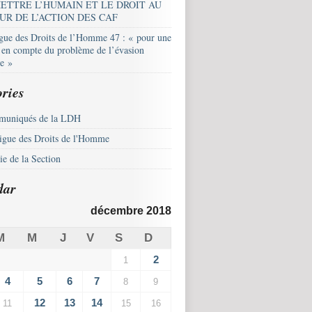
ETTRE L’HUMAIN ET LE DROIT AU
UR DE L’ACTION DES CAF
igue des Droits de l’Homme 47 : « pour une
e en compte du problème de l’évasion
le »
ries
uniqués de la LDH
igue des Droits de l'Homme
e de la Section
dar
décembre 2018
M
M
J
V
S
D
2
1
4
5
6
7
8
9
12
13
14
11
15
16