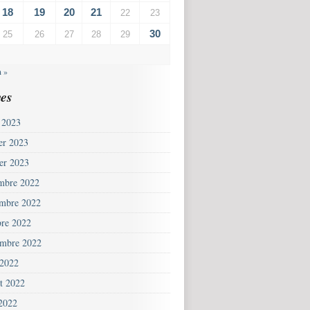
18
19
20
21
22
23
30
25
26
27
28
29
n »
es
 2023
ier 2023
ier 2023
mbre 2022
mbre 2022
bre 2022
embre 2022
 2022
et 2022
 2022