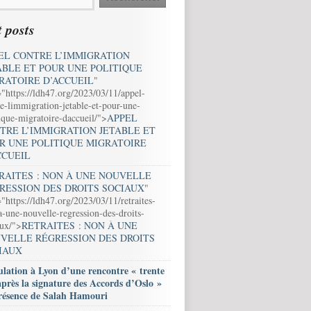
 posts
EL CONTRE L’IMMIGRATION
ABLE ET POUR UNE POLITIQUE
RATOIRE D’ACCUEIL
"
="https://ldh47.org/2023/03/11/appel-
e-limmigration-jetable-et-pour-une-
ique-migratoire-daccueil/">
APPEL
TRE L’IMMIGRATION JETABLE ET
R UNE POLITIQUE MIGRATOIRE
CCUEIL
RAITES : NON À UNE NOUVELLE
RESSION DES DROITS SOCIAUX
"
"https://ldh47.org/2023/03/11/retraites-
-une-nouvelle-regression-des-droits-
aux/">
RETRAITES : NON À UNE
VELLE RÉGRESSION DES DROITS
IAUX
lation à Lyon d’une rencontre « trente
après la signature des Accords d’Oslo »
résence de Salah Hamouri