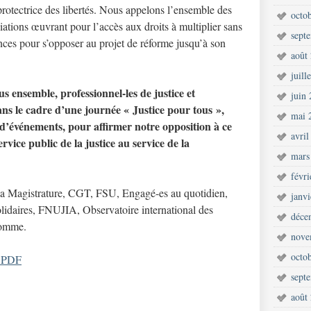
 protectrice des libertés. Nous appelons l’ensemble des
octo
ciations œuvrant pour l’accès aux droits à multiplier sans
sept
tances pour s’opposer au projet de réforme jusqu’à son
août
juill
us ensemble, professionnel-les de justice et
juin
ans le cadre d’une journée « Justice pour tous »,
mai 
d’événements, pour affirmer notre opposition à ce
avril
rvice public de la justice au service de la
mars
févr
la Magistrature, CGT, FSU, Engagé-es au quotidien,
janv
idaires, FNUJIA, Observatoire international des
déce
Homme.
nove
octo
t PDF
sept
août