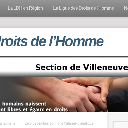
La LDH en Région
La Ligue des Droits de l’Homme
N
droits de l’Homme
at rappelle
Le 8 décembre, sonnons l’alarme climatique !
→