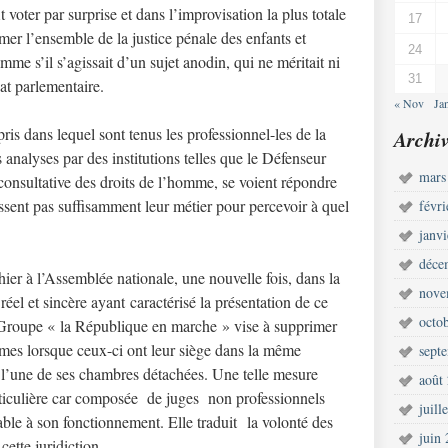
t voter par surprise et dans l’improvisation la plus totale
17
rmer l’ensemble de la justice pénale des enfants et
24
me s’il s’agissait d’un sujet anodin, qui ne méritait ni
31
at parlementaire.
« Nov
Ja
s dans lequel sont tenus les professionnel-les de la
Archiv
s analyses par des institutions telles que le Défenseur
mars
consultative des droits de l’homme, se voient répondre
aissent pas suffisamment leur métier pour percevoir à quel
févr
janv
déce
er à l’Assemblée nationale, une nouvelle fois, dans la
nove
réel et sincère ayant caractérisé la présentation de ce
octo
 Groupe « la République en marche » vise à supprimer
mes lorsque ceux-ci ont leur siège dans la même
sept
 l’une de ses chambres détachées. Une telle mesure
août
particulière car composée de juges non professionnels
juill
able à son fonctionnement. Elle traduit la volonté des
juin
ette juridiction.