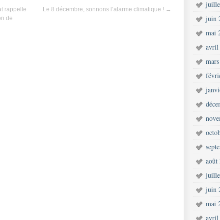
juill
at rappelle
Le 8 décembre, sonnons l’alarme climatique !
→
juin
on de
mai 
avril
mars
févr
janv
déce
nove
octo
sept
août
juill
juin
mai 
avril