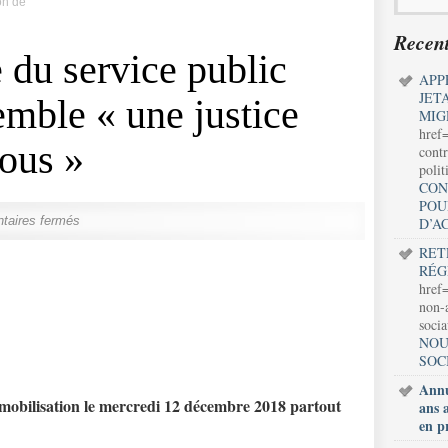
on de
Recent
 du service public
APP
JET
mble « une justice
MIG
href
tous »
contr
polit
CON
POU
aires fermés
D’A
RET
RÉG
href=
non-a
soci
NOU
SOC
Annu
la mobilisation le mercredi 12 décembre 2018
partout
ans 
en p