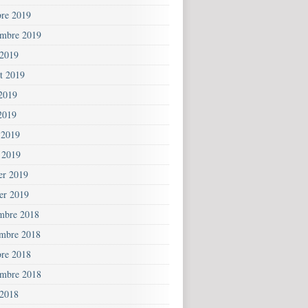
bre 2019
embre 2019
 2019
et 2019
 2019
2019
 2019
 2019
ier 2019
ier 2019
mbre 2018
mbre 2018
bre 2018
embre 2018
 2018