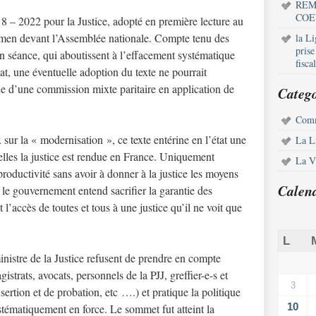
REM
COE
8 – 2022 pour la Justice, adopté en première lecture au
amen devant l’Assemblée nationale. Compte tenu des
la L
pris
n séance, qui aboutissent à l’effacement systématique
fisca
at, une éventuelle adoption du texte ne pourrait
e d’une commission mixte paritaire en application de
Catego
Comm
sur la « modernisation », ce texte entérine en l’état une
La L
lles la justice est rendue en France. Uniquement
La Vi
roductivité sans avoir à donner à la justice les moyens
Calen
le gouvernement entend sacrifier la garantie des
et l’accès de toutes et tous à une justice qu’il ne voit que
L
nistre de la Justice refusent de prendre en compte
istrats, avocats, personnels de la PJJ, greffier-e-s et
3
sertion et de probation, etc ….) et pratique la politique
10
tématiquement en force. Le sommet fut atteint la