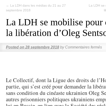
←
La LDH dans les médias du 21 au 27
La LDH se 
septembre 2018
l
La LDH se mobilise pour
la libération d’Oleg Sents
Posted on
28 septembre 2018
by
Commentaires fermés
Le Collectif, dont la Ligue des droits de l
partie, qui s’est créé pour demander la libér
sans condition du cinéaste ukrainien Oleg Se
autres prisonniers politiques ukrainiens e
lui en Russie, en lien avec la Société des réal