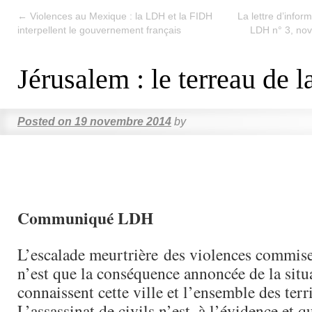
←
Violences au Mexique : la LDH et la FIDH
La lettre d’infor
interpellent le gouvernement français
LDH n° 3, nov
Jérusalem : le terreau de l
Posted on
19 novembre 2014
by
Communiqué LDH
L’escalade meurtrière des violences commise
n’est que la conséquence annoncée de la situ
connaissent cette ville et l’ensemble des terr
L’assassinat de civils n’est, à l’évidence et q