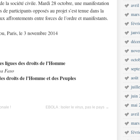
 de la société civile. Mardi 28 octobre, une manifestation
avril
s de participants opposés au projet s’est tenue dans la
mars
ux affrontements entre forces de l’ordre et manifestants.
févr
janv
, Paris, le 3 novembre 2014
déce
nove
octo
es ligues des droits de l’Homme
sept
na Faso
 droits de l’Homme et des Peuples
août
juill
juin
mai 
onale !
EBOLA : Isoler le virus, pas le pays
→
avril
mars
févr