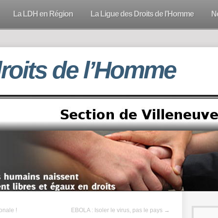
La LDH en Région
La Ligue des Droits de l’Homme
N
droits de l’Homme
onale !
EBOLA : Isoler le virus, pas le pays
→