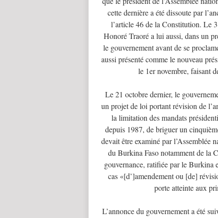
que le président de l’Assemblée natio
cette dernière a été dissoute par l’
l’article 46 de la Constitution. Le 
Honoré Traoré a lui aussi, dans un p
le gouvernement avant de se proclamer 
aussi présenté comme le nouveau prési
le 1er novembre, faisant 
Le 21 octobre dernier, le gouverneme
un projet de loi portant révision de l’
la limitation des mandats président
depuis 1987, de briguer un cinquième
devait être examiné par l’Assemblée na
du Burkina Faso notamment de la Cha
gouvernance, ratifiée par le Burkina e
cas «[d’]amendement ou [de] révisio
porte atteinte aux pr
L’annonce du gouvernement a été suivi