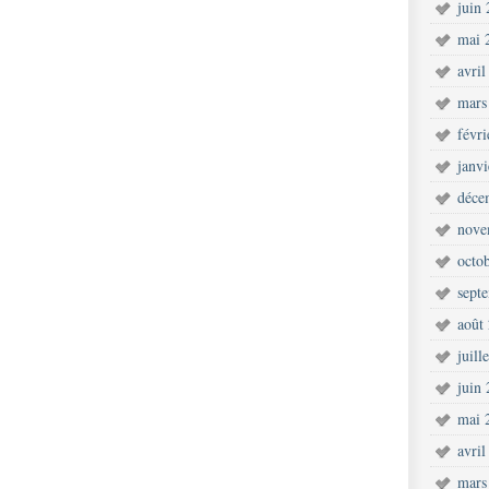
juin
mai 
avril
mars
févr
janv
déce
nove
octo
sept
août
juill
juin
mai 
avril
mars