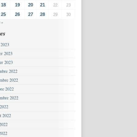
18
19
20
21
22
23
25
26
27
28
29
30
 »
es
 2023
ier 2023
ier 2023
mbre 2022
mbre 2022
bre 2022
embre 2022
 2022
et 2022
 2022
2022