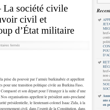
 La société civile
Recent
oir civil et
APP
JET
up d’État militaire
MIG
href
contr
polit
taires fermés
CON
POU
D’A
RET
RÉG
href=
non-a
prise du pouvoir par l’armée burkinabée et appellent
soci
NOU
es pour une transition politique civile au Burkina Faso,
SOC
 Compaoré et son départ pour l’étranger à la suite d’une
Annu
. Nos organisations appellent le président auto-proclamé
ans 
té présidentielle, le lieutenant-colonel Isaac Zida, à la
en p
ouvernement civil, dans l’esprit de la Constitution, dans