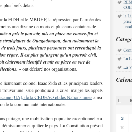
REM
es plus brefs délais.
COE
la L
 par la FIDH et le MBDHP, la répression par l’armée des
pris
 moins une dizaine de morts et plusieurs centaines de
fisca
mée a pris le pouvoir, mis en place un couvre-feu et
Catego
nts stratégiques de Ouagadougou, dont notamment la
 de trois jours, plusieurs personnes ont revendiqué la
Comm
on règne. Il est plus qu’urgent qu’un pouvoir civil,
La L
oit clairement identifié et mis en place en vue de
La Vi
. »
élections
ont déclaré nos organisations.
Calen
e lieutenant-colonel Isaac Zida et les principaux leaders
 trouver une issue politique à la crise, malgré les appels
fricaine (UA), de la CEDEAO et des Nations unies
ainsi
L
rs de la communauté internationale.
ns partage, une mobilisation populaire exceptionnelle a
3
démissionner et quitter le pays. La Constitution prévoit
10