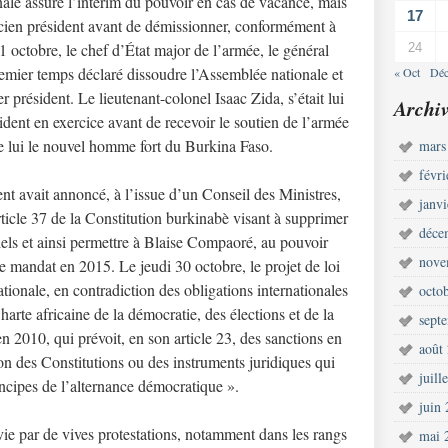
nale assure l’intérim du pouvoir en cas de vacance, mais
17
ancien président avant de démissionner, conformément à
31 octobre, le chef d’État major de l’armée, le général
24
remier temps déclaré dissoudre l’Assemblée nationale et
« Oct
Déc
président. Le lieutenant-colonel Isaac Zida, s’était lui
Archiv
dent en exercice avant de recevoir le soutien de l’armée
de lui le nouvel homme fort du Burkina Faso.
mars
févr
nt avait annoncé, à l’issue d’un Conseil des Ministres,
janv
article 37 de la Constitution burkinabè visant à supprimer
déce
iels et ainsi permettre à Blaise Compaoré, au pouvoir
nove
 mandat en 2015. Le jeudi 30 octobre, le projet de loi
tionale, en contradiction des obligations internationales
octo
rte africaine de la démocratie, des élections et de la
sept
n 2010, qui prévoit, en son article 23, des sanctions en
août
n des Constitutions ou des instruments juridiques qui
juill
incipes de l’alternance démocratique ».
juin
e par de vives protestations, notamment dans les rangs
mai 