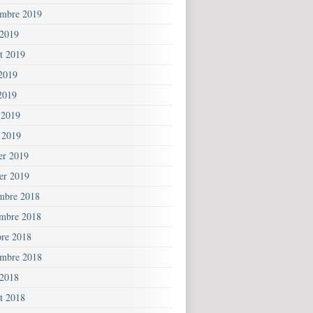
embre 2019
 2019
et 2019
 2019
2019
 2019
 2019
ier 2019
ier 2019
mbre 2018
mbre 2018
bre 2018
embre 2018
 2018
et 2018