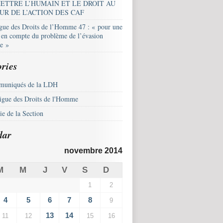
ETTRE L’HUMAIN ET LE DROIT AU
UR DE L’ACTION DES CAF
igue des Droits de l’Homme 47 : « pour une
e en compte du problème de l’évasion
le »
ries
uniqués de la LDH
igue des Droits de l'Homme
e de la Section
dar
novembre 2014
M
M
J
V
S
D
1
2
4
5
6
7
8
9
13
14
11
12
15
16