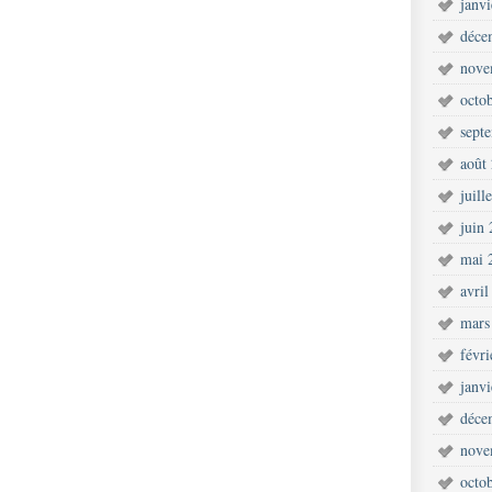
janv
déce
nove
octo
sept
août
juill
juin
mai 
avril
mars
févr
janv
déce
nove
octo