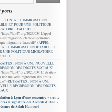
 posts
EL CONTRE L’IMMIGRATION
ABLE ET POUR UNE POLITIQUE
RATOIRE D’ACCUEIL
"
="https://ldh47.org/2023/03/11/appel-
e-limmigration-jetable-et-pour-une-
ique-migratoire-daccueil/">
APPEL
TRE L’IMMIGRATION JETABLE ET
R UNE POLITIQUE MIGRATOIRE
CCUEIL
RAITES : NON À UNE NOUVELLE
RESSION DES DROITS SOCIAUX
"
"https://ldh47.org/2023/03/11/retraites-
-une-nouvelle-regression-des-droits-
aux/">
RETRAITES : NON À UNE
VELLE RÉGRESSION DES DROITS
IAUX
lation à Lyon d’une rencontre « trente
après la signature des Accords d’Oslo »
résence de Salah Hamouri