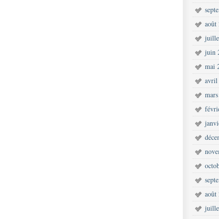
sept
août
juill
juin
mai 
avril
mars
févr
janv
déce
nove
octo
sept
août
juill