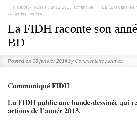
←
Rapport « Russie : 2012-2013, l’offensive
La LDH dans les m
contre les libertés »
La FIDH raconte son anné
BD
Posted on
30 janvier 2014
by
Commentaires fermés
Communiqué FIDH
La FIDH publie une bande-dessinée qui rev
actions de l’année 2013.