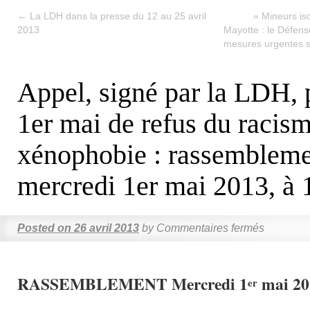
←
La LDH dans la presse du 12 au 25 avril
« Mineurs is
2013
Mayotte : le Défens
mesures urgentes s
Appel, signé par la LDH, 
1er mai de refus du racism
xénophobie : rassemblem
mercredi 1er mai 2013, à 
Posted on
26 avril 2013
by
Commentaires fermés
RASSEMBLEMENT Mercredi 1
mai 20
er