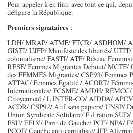
Pour appeler à en finir avec tout ce qui, depu
défigure la République.
Premiers signataires
:
LDH/ MRAP/ ATMF/ FTCR/ ASDHOM/ A
GISTI/ UJFP/ Manifeste des libertés/ UTIT/ 
colonialisme/ FASTI/ ATF/ Réseau Féminist
RESF/ Femmes Migrantes Debout/ MCTF/ 
des FEMMES Migrantes/ CSP93/ Femmes Pl
ATTAC/ Femmes Egalité / ACORT/ Féminist
Internationales/ FCSME/ AMDH/ REMCC/ 
Citoyenneté / L INTER-CO/ AIDDA/ APC
ACDR/ CSP92/ Alif sans papiers/ UNSP/ Dr
Union Syndicale Solidaire/ F d ration SUD
FSU/ EELV/ Parti de Gauche/ PCF/ NPA/ F
PCOF/ Gauche anti-capitaliste/ JFP Alternat