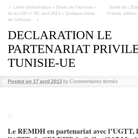
←
Lettre d’information « Droits de l’Homme »
Sortie de L’Et
de la LDH n° 95, avril 2013 « Quelque chose
France, édition
de Cahuzac… »
DECLARATION LE
PARTENARIAT PRIVIL
TUNISIE-UE
Posted on
17 avril 2013
by
Commentaires fermés
Le REMDH en partenariat avec l’UGTT, 