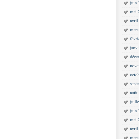
juin
mai 
avril
mars
févr
janv
déce
nove
octo
sept
août
juill
juin
mai 
avril
mars