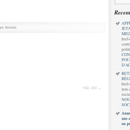
Recent
APP
es fermés
JET
MIG
href
contr
polit
CON
POU
D’A
RET
RÉG
href=
H&L 160
→
non-a
soci
NOU
SOC
Annu
ans 
en p