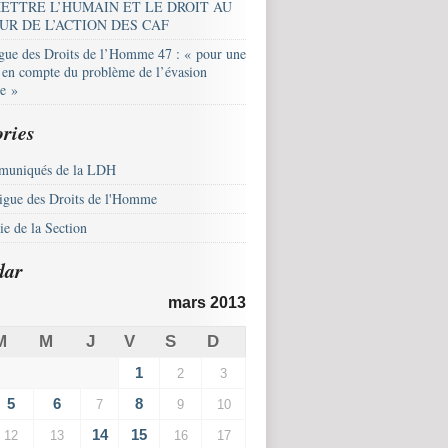
ETTRE L’HUMAIN ET LE DROIT AU
UR DE L’ACTION DES CAF
igue des Droits de l’Homme 47 : « pour une
e en compte du problème de l’évasion
le »
ries
uniqués de la LDH
igue des Droits de l'Homme
e de la Section
dar
mars 2013
M
M
J
V
S
D
1
2
3
5
6
8
7
9
10
14
15
12
13
16
17