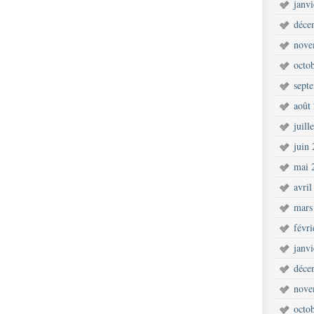
janv
déce
nove
octo
sept
août
juill
juin
mai 
avril
mars
févr
janv
déce
nove
octo