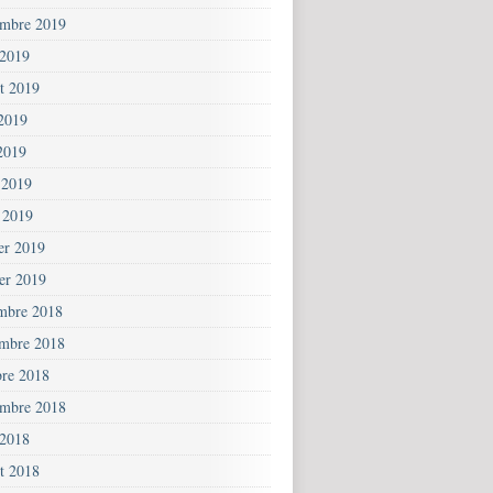
embre 2019
 2019
et 2019
 2019
2019
 2019
 2019
ier 2019
ier 2019
mbre 2018
mbre 2018
bre 2018
embre 2018
 2018
et 2018