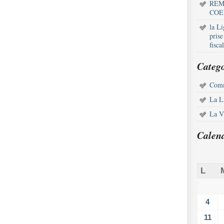
REM
COE
la L
pris
fisca
Catego
Comm
La L
La Vi
Calen
L
4
11