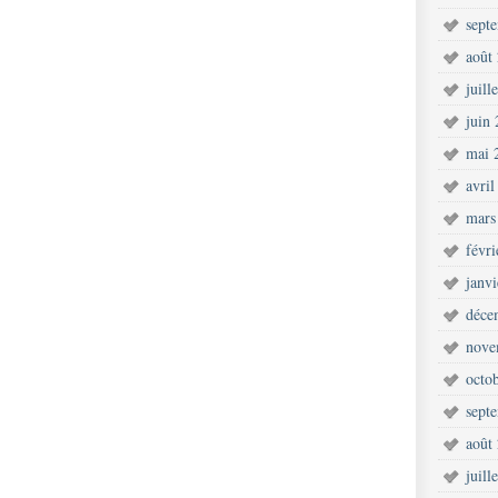
sept
août
juill
juin
mai 
avril
mars
févr
janv
déce
nove
octo
sept
août
juill