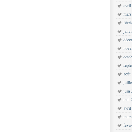
avril
mars
févr
janv
déce
nove
octo
sept
août
juill
juin
mai 
avril
mars
févr