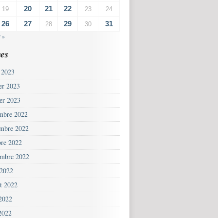
20
21
22
19
23
24
26
27
29
31
28
30
 »
es
 2023
ier 2023
ier 2023
mbre 2022
mbre 2022
bre 2022
embre 2022
 2022
et 2022
 2022
2022