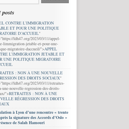
 posts
EL CONTRE L’IMMIGRATION
ABLE ET POUR UNE POLITIQUE
RATOIRE D’ACCUEIL
"
="https://ldh47.org/2023/03/11/appel-
e-limmigration-jetable-et-pour-une-
ique-migratoire-daccueil/">
APPEL
TRE L’IMMIGRATION JETABLE ET
R UNE POLITIQUE MIGRATOIRE
CCUEIL
RAITES : NON À UNE NOUVELLE
RESSION DES DROITS SOCIAUX
"
"https://ldh47.org/2023/03/11/retraites-
-une-nouvelle-regression-des-droits-
aux/">
RETRAITES : NON À UNE
VELLE RÉGRESSION DES DROITS
IAUX
lation à Lyon d’une rencontre « trente
après la signature des Accords d’Oslo »
résence de Salah Hamouri