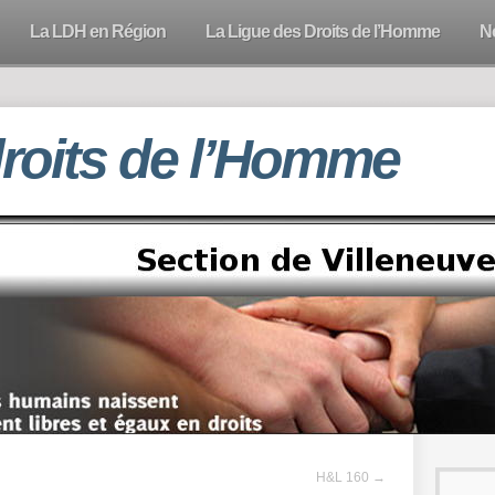
La LDH en Région
La Ligue des Droits de l’Homme
N
droits de l’Homme
H&L 160
→