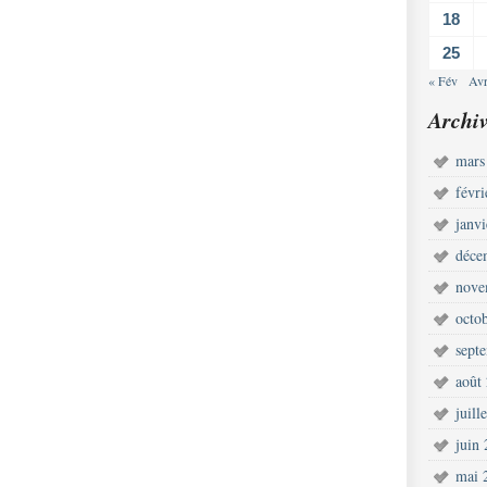
18
25
« Fév
Avr
Archiv
mars
févr
janv
déce
nove
octo
sept
août
juill
juin
mai 