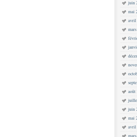
juin
mai 
avril
mars
févr
janv
déce
nove
octo
sept
août
juill
juin
mai 
avril
mars