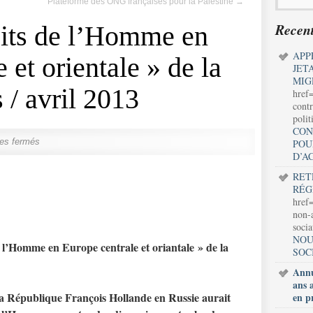
Plateforme des ONG françaises pour la Palestine
→
Recent
oits de l’Homme en
APP
 et orientale » de la
JET
MIG
/ avril 2013
href
contr
polit
CON
es fermés
POU
D’A
RET
RÉG
href=
non-a
soci
NOU
e l’Homme en Europe centrale et oriantale » de la
SOC
Annu
ans 
la République François Hollande en Russie aurait
en p