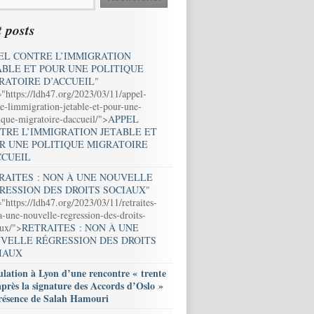
 posts
EL CONTRE L’IMMIGRATION
ABLE ET POUR UNE POLITIQUE
RATOIRE D’ACCUEIL
"
="https://ldh47.org/2023/03/11/appel-
e-limmigration-jetable-et-pour-une-
ique-migratoire-daccueil/">
APPEL
TRE L’IMMIGRATION JETABLE ET
R UNE POLITIQUE MIGRATOIRE
CCUEIL
RAITES : NON À UNE NOUVELLE
RESSION DES DROITS SOCIAUX
"
"https://ldh47.org/2023/03/11/retraites-
-une-nouvelle-regression-des-droits-
aux/">
RETRAITES : NON À UNE
VELLE RÉGRESSION DES DROITS
IAUX
lation à Lyon d’une rencontre « trente
après la signature des Accords d’Oslo »
résence de Salah Hamouri