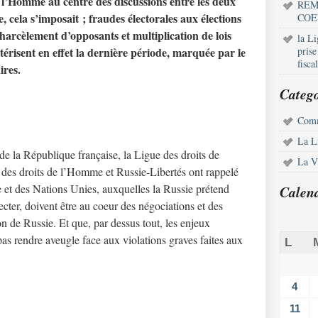
e l’Homme au centre des discussions entre les deux
REM
, cela s’imposait ; fraudes électorales aux élections
COE
 harcèlement d’opposants et multiplication de lois
la L
actérisent en effet la dernière période, marquée par le
pris
fisca
ires.
Catego
Comm
La L
de la République française, la Ligue des droits de
La Vi
 des droits de l’Homme et Russie-Libertés ont rappelé
 et des Nations Unies, auxquelles la Russie prétend
Calen
pecter, doivent être au coeur des négociations et des
ion de Russie. Et que, par dessus tout, les enjeux
as rendre aveugle face aux violations graves faites aux
L
4
11