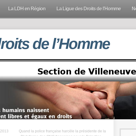
La LDH en Région
La Ligue des Droits de l’Homme
N
droits de l’Homme
 2013
Quand la police française harcèle la présidente de la