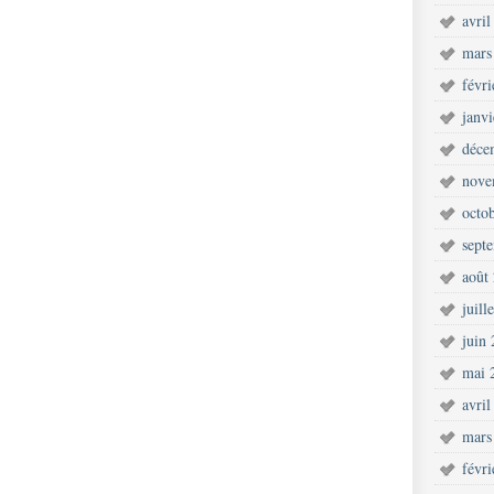
avril
mars
févr
janv
déce
nove
octo
sept
août
juill
juin
mai 
avril
mars
févr