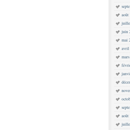
sept
août
juill
juin
mai 
avril
mars
févr
janv
déce
nove
octo
sept
août
juill