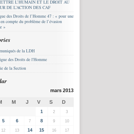
ETTRE L’HUMAIN ET LE DROIT AU
UR DE L’ACTION DES CAF
igue des Droits de l’Homme 47 : « pour une
e en compte du problème de l’évasion
le »
ries
uniqués de la LDH
igue des Droits de l'Homme
e de la Section
dar
mars 2013
M
M
J
V
S
D
1
2
3
5
6
8
7
9
10
14
15
12
13
16
17