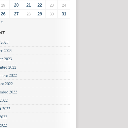
20
21
22
19
23
24
26
27
29
31
28
30
 »
es
 2023
ier 2023
ier 2023
mbre 2022
mbre 2022
bre 2022
embre 2022
 2022
et 2022
 2022
2022