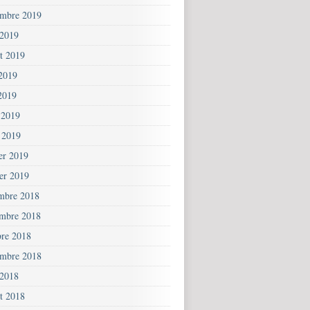
embre 2019
 2019
et 2019
 2019
2019
 2019
 2019
ier 2019
ier 2019
mbre 2018
mbre 2018
bre 2018
embre 2018
 2018
et 2018