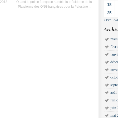
 2013
Quand la police française harcèle la présidente de la
18
Plateforme des ONG françaises pour la Palestine
→
25
« Fév
Avr
Archiv
mars
févr
janv
déce
nove
octo
sept
août
juill
juin
mai 