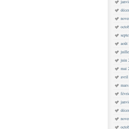
janv
déce
nove
octo
sept
août
juill
juin
mai 
avril
mars
févr
janv
déce
nove
octo