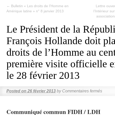
←
Bulletin « Les droits de l’Homme en
Lettre ouve
Amérique latine » n° 8 janvier 2013
l’Intérieur sur
association
Le Président de la Républ
François Hollande doit pla
droits de l’Homme au cent
première visite officielle 
le 28 février 2013
Posted on
26 février 2013
by
Commentaires fermés
Communiqué commun FIDH / LDH