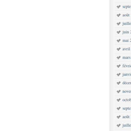
sept
août
juill
juin
mai 
avril
mars
févr
janv
déce
nove
octo
sept
août
juill