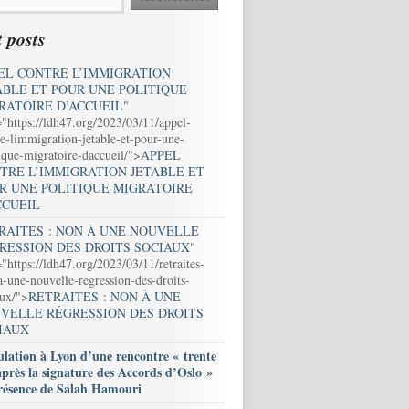
 posts
EL CONTRE L’IMMIGRATION
ABLE ET POUR UNE POLITIQUE
RATOIRE D’ACCUEIL
"
="https://ldh47.org/2023/03/11/appel-
e-limmigration-jetable-et-pour-une-
ique-migratoire-daccueil/">
APPEL
TRE L’IMMIGRATION JETABLE ET
R UNE POLITIQUE MIGRATOIRE
CCUEIL
RAITES : NON À UNE NOUVELLE
RESSION DES DROITS SOCIAUX
"
"https://ldh47.org/2023/03/11/retraites-
-une-nouvelle-regression-des-droits-
aux/">
RETRAITES : NON À UNE
VELLE RÉGRESSION DES DROITS
IAUX
lation à Lyon d’une rencontre « trente
après la signature des Accords d’Oslo »
résence de Salah Hamouri