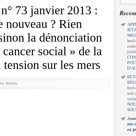
 n° 73 janvier 2013 :
Recent
de nouveau ? Rien
APP
JET
 sinon la dénonciation
MIG
href
contr
 cancer social » de la
polit
CON
a tension sur les mers
POU
D’A
RET
RÉG
es fermés
href=
non-a
soci
NOU
SOC
Annu
ans 
en p