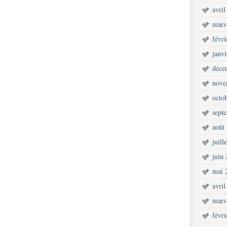
avril
mars
févr
janv
déce
nove
octo
sept
août
juill
juin
mai 
avril
mars
févr