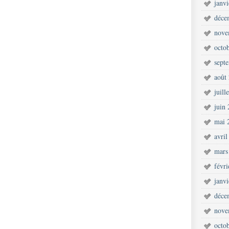
janv
déce
nove
octo
sept
août
juill
juin
mai 
avril
mars
févr
janv
déce
nove
octo