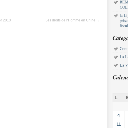
REM
COE
la L
pris
er 2013
Les droits de l’Homme en Chine
→
fisca
Catego
Comm
La L
La Vi
Calen
L
4
11