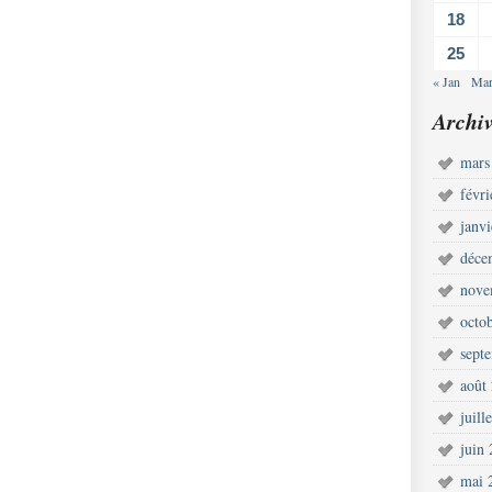
18
25
« Jan
Mar
Archiv
mars
févr
janv
déce
nove
octo
sept
août
juill
juin
mai 