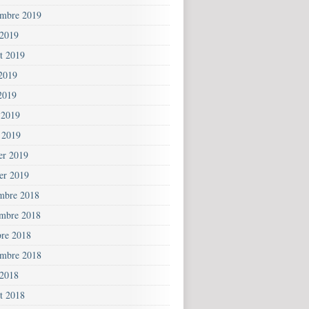
embre 2019
 2019
et 2019
 2019
2019
 2019
 2019
ier 2019
ier 2019
mbre 2018
mbre 2018
bre 2018
embre 2018
 2018
et 2018