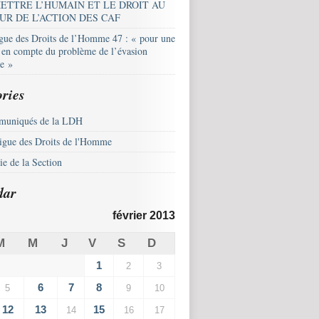
ETTRE L’HUMAIN ET LE DROIT AU
UR DE L’ACTION DES CAF
igue des Droits de l’Homme 47 : « pour une
e en compte du problème de l’évasion
le »
ries
uniqués de la LDH
igue des Droits de l'Homme
e de la Section
dar
février 2013
M
M
J
V
S
D
1
2
3
6
7
8
5
9
10
12
13
15
14
16
17