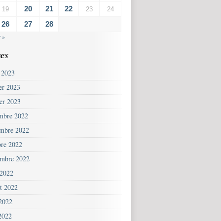
20
21
22
19
23
24
26
27
28
 »
es
 2023
ier 2023
ier 2023
mbre 2022
mbre 2022
bre 2022
embre 2022
 2022
et 2022
 2022
2022