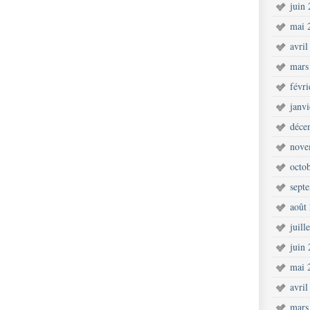
juin
mai 
avril
mars
févr
janv
déce
nove
octo
sept
août
juill
juin
mai 
avril
mars