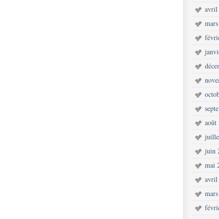
avril
mars
févr
janv
déce
nove
octo
sept
août
juill
juin
mai 
avril
mars
févr