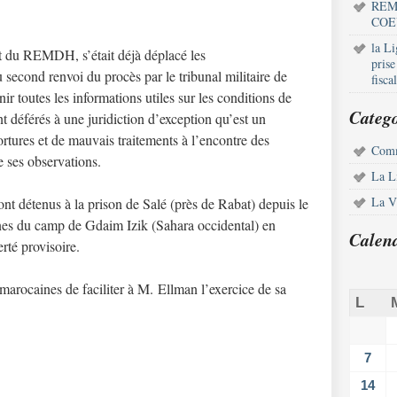
REM
COE
la L
t du REMDH, s’était déjà déplacé les
pris
 second renvoi du procès par le tribunal militaire de
fisca
r toutes les informations utiles sur les conditions de
Catego
ient déférés à une juridiction d’exception qu’est un
 tortures et de mauvais traitements à l’encontre des
Comm
e ses observations.
La L
La Vi
ont détenus à la prison de Salé (près de Rabat) depuis le
nes du camp de Gdaim Izik (Sahara occidental) en
Calen
rté provisoire.
ocaines de faciliter à M. Ellman l’exercice de sa
L
7
14