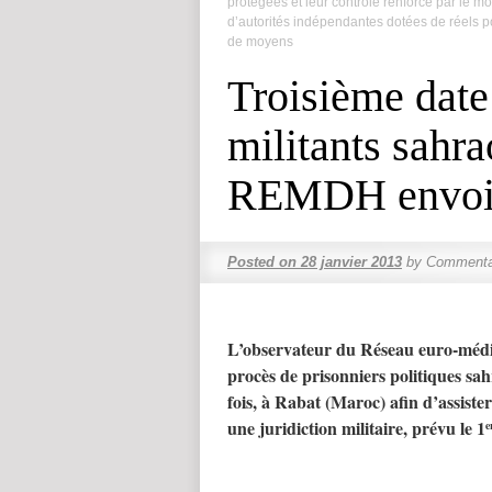
protégées et leur contrôle renforcé par le m
d’autorités indépendantes dotées de réels p
de moyens
Troisième date
militants sahra
REMDH envoie
Posted on
28 janvier 2013
by
Commenta
L’observateur du Réseau euro-méd
procès de prisonniers politiques sa
fois, à Rabat (Maroc) afin d’assiste
une juridiction militaire, prévu le 1
e