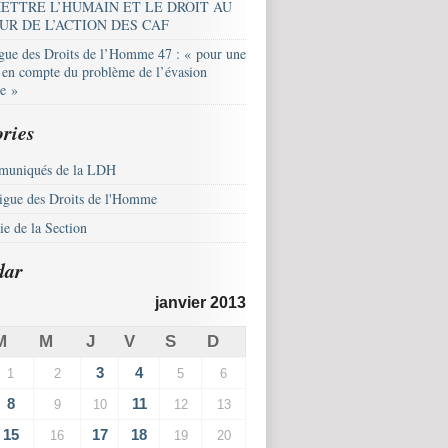
ETTRE L’HUMAIN ET LE DROIT AU
UR DE L’ACTION DES CAF
igue des Droits de l’Homme 47 : « pour une
e en compte du problème de l’évasion
le »
ries
uniqués de la LDH
igue des Droits de l'Homme
e de la Section
dar
janvier 2013
M
M
J
V
S
D
3
4
1
2
5
6
8
11
9
10
12
13
15
17
18
16
19
20