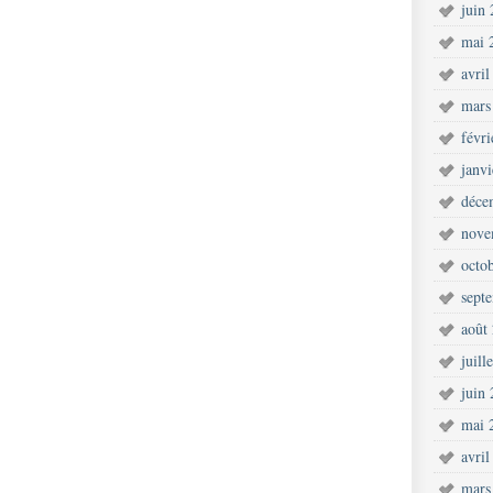
juin
mai 
avril
mars
févr
janv
déce
nove
octo
sept
août
juill
juin
mai 
avril
mars