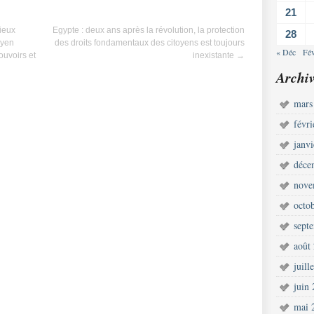
21
ieux
Egypte : deux ans après la révolution, la protection
28
oyen
des droits fondamentaux des citoyens est toujours
« Déc
Fé
ouvoirs et
inexistante
→
Archiv
mars
févr
janv
déce
nove
octo
sept
août
juill
juin
mai 