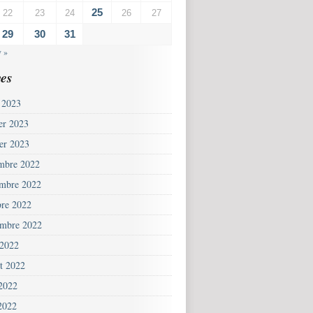
25
22
23
24
26
27
29
30
31
v »
es
 2023
ier 2023
ier 2023
mbre 2022
mbre 2022
bre 2022
embre 2022
 2022
et 2022
 2022
2022