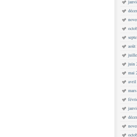
janv
déce
nove
octo
sept
août
juill
juin
mai 
avril
mars
févr
janv
déce
nove
octo