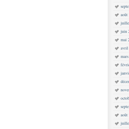
sept
août
juill
juin
mai 
avril
mars
févr
janv
déce
nove
octo
sept
août
juill