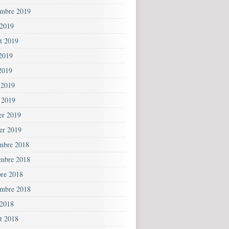
embre 2019
 2019
et 2019
 2019
2019
 2019
 2019
ier 2019
ier 2019
mbre 2018
mbre 2018
bre 2018
embre 2018
 2018
et 2018