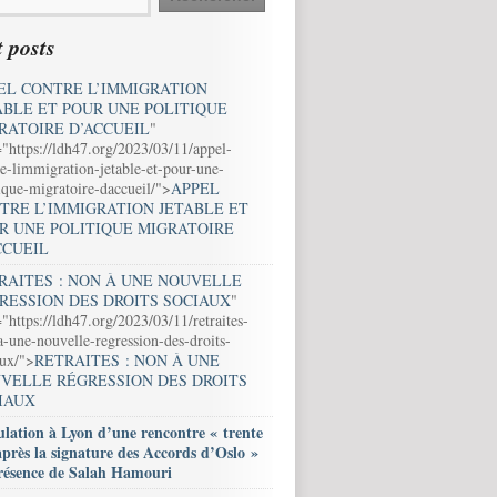
 posts
EL CONTRE L’IMMIGRATION
ABLE ET POUR UNE POLITIQUE
RATOIRE D’ACCUEIL
"
="https://ldh47.org/2023/03/11/appel-
e-limmigration-jetable-et-pour-une-
ique-migratoire-daccueil/">
APPEL
TRE L’IMMIGRATION JETABLE ET
R UNE POLITIQUE MIGRATOIRE
CCUEIL
RAITES : NON À UNE NOUVELLE
RESSION DES DROITS SOCIAUX
"
"https://ldh47.org/2023/03/11/retraites-
-une-nouvelle-regression-des-droits-
aux/">
RETRAITES : NON À UNE
VELLE RÉGRESSION DES DROITS
IAUX
lation à Lyon d’une rencontre « trente
après la signature des Accords d’Oslo »
résence de Salah Hamouri