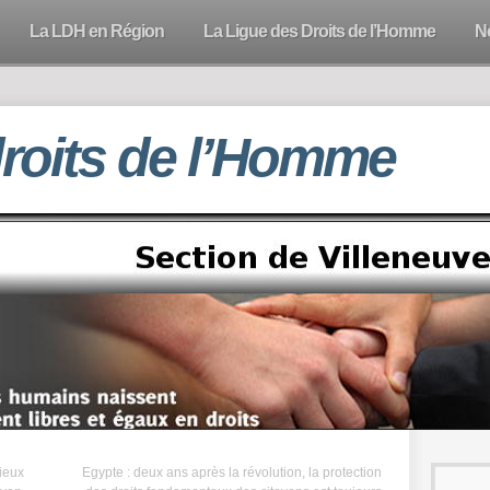
La LDH en Région
La Ligue des Droits de l’Homme
N
droits de l’Homme
ieux
Egypte : deux ans après la révolution, la protection