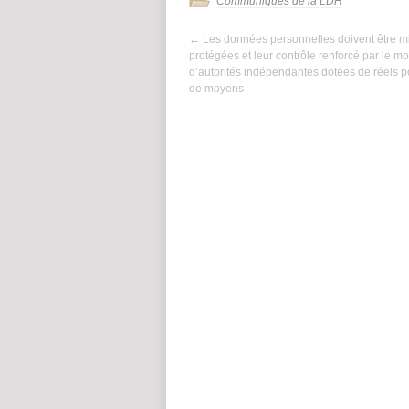
Communiqués de la LDH
←
Les données personnelles doivent être m
protégées et leur contrôle renforcé par le m
d’autorités indépendantes dotées de réels p
de moyens