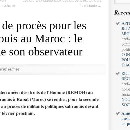
oyen
des droits fondamentaux des citoyens est toujours
ouvoirs et
inexistante
→
Recent
 de procès pour les
APP
JET
MIG
ouis au Maroc : le
href
contr
 son observateur
polit
CON
POU
D’A
ires fermés
RET
RÉG
href=
non-a
iterranéen des droits de l’Homme (REMDH) au
soci
hraouis à Rabat (Maroc) se rendra, pour la seconde
NOU
SOC
r au procès de militants politiques sahraouis devant
février prochain.
Annu
r
ans 
en p