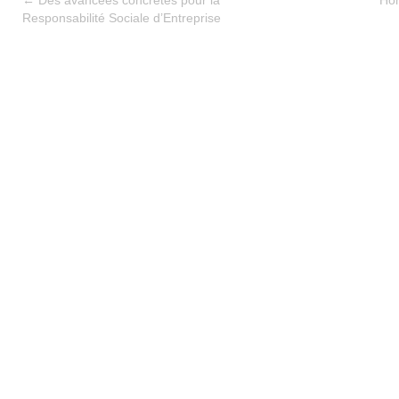
←
Des avancées concrètes pour la
Hom
Responsabilité Sociale d’Entreprise