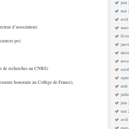
juin
mai 
avril
recteur d’association)
mars
févr
Sciences po)
janv
déce
nove
eur de recherches au CNRS)
octo
sept
fesseure honoraire au Collège de France),
août
juill
juin
mai 
avril
mars