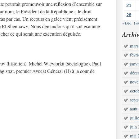
que pourrait promouvoir une réflexion d’ensemble sur
21
ur nom, le Président de la République a le droit
28
cas par cas. Un recours en grâce vient précisément
« Déc
Fé
ppe El Shennawy. Nous demandons qu’il soit examiné
Archiv
her ce qui serait une exécution déguisée.
mars
févr
ov (historien), Michel Wieviorka (sociologue), Paul
janv
agistrat, premier Avocat Général (H) à la cour de
déce
nove
octo
sept
août
juill
juin
mai 