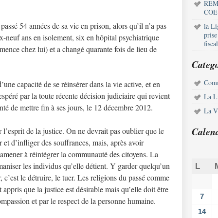
REM
COE
a passé 54 années de sa vie en prison, alors qu’il n’a pas
la L
pris
ix-neuf ans en isolement, six en hôpital psychiatrique
fisca
ence chez lui) et a changé quarante fois de lieu de
Catego
Comm
une capacité de se réinsérer dans la vie active, et en
spéré par la toute récente décision judiciaire qui revient
La L
nté de mettre fin à ses jours, le 12 décembre 2012.
La Vi
Calen
ir l’esprit de la justice. On ne devrait pas oublier que le
r et d’infliger des souffrances, mais, après avoir
s amener à réintégrer la communauté des citoyens. La
aniser les individus qu’elle détient. Y garder quelqu’un
L
, c’est le détruire, le tuer. Les religions du passé comme
ppris que la justice est désirable mais qu’elle doit être
7
compassion et par le respect de la personne humaine.
14