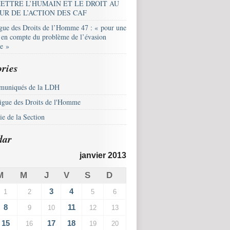
ETTRE L’HUMAIN ET LE DROIT AU
UR DE L’ACTION DES CAF
igue des Droits de l’Homme 47 : « pour une
e en compte du problème de l’évasion
le »
ries
uniqués de la LDH
igue des Droits de l'Homme
e de la Section
dar
janvier 2013
M
M
J
V
S
D
3
4
1
2
5
6
8
11
9
10
12
13
15
17
18
16
19
20