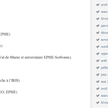
avril
mars
févr
janv
déce
l’EPHE)
nove
e)
octo
sept
Val-de-Marne et universitaire EPHE-Sorbonne).
août
juill
juin
che à l’IRIS)
mai 
avril
EFEO, EPHE)
mars
févr