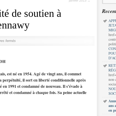
janvier 2013
→
Recent
é de soutien à
APP
hennawy
JET
MIG
href
contr
res fermés
polit
CON
POU
D’A
 LDH
RET
RÉG
is, est né en 1954. Agé de vingt ans, il commet
href=
erpétuité, il sort en liberté conditionnelle après
non-a
soci
êté en 1991 et condamné de nouveau. Il s’évade à
NOU
arrêté et condamné à chaque fois. Sa peine actuelle
SOC
Annu
ans 
en p