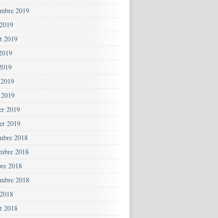
embre 2019
 2019
et 2019
 2019
2019
 2019
 2019
ier 2019
ier 2019
mbre 2018
mbre 2018
bre 2018
embre 2018
 2018
et 2018