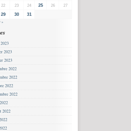
25
22
23
24
26
27
29
30
31
v »
es
 2023
ier 2023
ier 2023
mbre 2022
mbre 2022
bre 2022
embre 2022
 2022
et 2022
 2022
2022