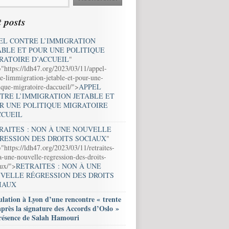
 posts
EL CONTRE L’IMMIGRATION
ABLE ET POUR UNE POLITIQUE
RATOIRE D’ACCUEIL
"
="https://ldh47.org/2023/03/11/appel-
e-limmigration-jetable-et-pour-une-
ique-migratoire-daccueil/">
APPEL
TRE L’IMMIGRATION JETABLE ET
R UNE POLITIQUE MIGRATOIRE
CCUEIL
RAITES : NON À UNE NOUVELLE
RESSION DES DROITS SOCIAUX
"
"https://ldh47.org/2023/03/11/retraites-
-une-nouvelle-regression-des-droits-
aux/">
RETRAITES : NON À UNE
VELLE RÉGRESSION DES DROITS
IAUX
lation à Lyon d’une rencontre « trente
après la signature des Accords d’Oslo »
résence de Salah Hamouri