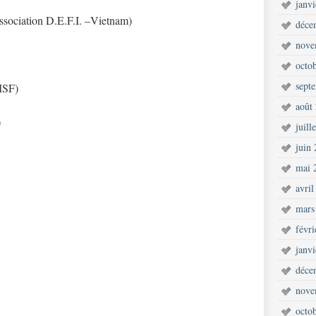
janv
ssociation D.E.F.I. –Vietnam)
déce
nove
octo
sept
MSF)
août
)
juill
juin
mai 
avril
mars
févr
janv
déce
nove
octo