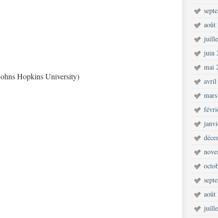
sept
août
juill
juin
mai 
 Johns Hopkins University)
avril
mars
févr
janv
déce
nove
octo
sept
août
juill