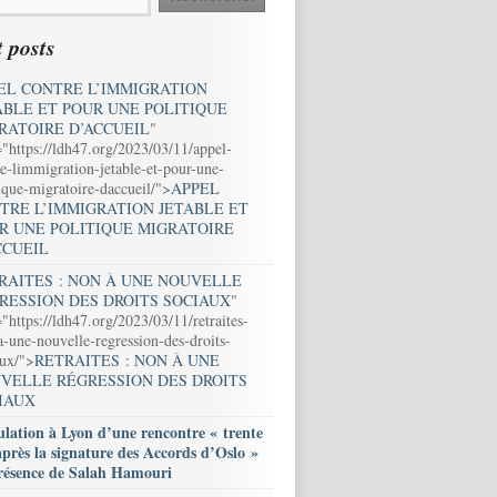
 posts
EL CONTRE L’IMMIGRATION
ABLE ET POUR UNE POLITIQUE
RATOIRE D’ACCUEIL
"
="https://ldh47.org/2023/03/11/appel-
e-limmigration-jetable-et-pour-une-
ique-migratoire-daccueil/">
APPEL
TRE L’IMMIGRATION JETABLE ET
R UNE POLITIQUE MIGRATOIRE
CCUEIL
RAITES : NON À UNE NOUVELLE
RESSION DES DROITS SOCIAUX
"
"https://ldh47.org/2023/03/11/retraites-
-une-nouvelle-regression-des-droits-
aux/">
RETRAITES : NON À UNE
VELLE RÉGRESSION DES DROITS
IAUX
lation à Lyon d’une rencontre « trente
après la signature des Accords d’Oslo »
résence de Salah Hamouri