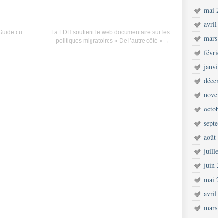
mai 
avril
Guide du
La LDH soutient le web documentaire sur les
mars
politiques migratoires « De l’autre côté »
→
févr
janv
déce
nove
octo
sept
août
juill
juin
mai 
avril
mars