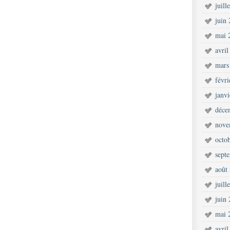
juill
juin
mai 
avril
mars
févr
janv
déce
nove
octo
sept
août
juill
juin
mai 
avril