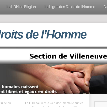
La LDH en Région
La Ligue des Droits de l’Homme
N
droits de l’Homme
Guide du
La LDH soutient le web documentaire sur les