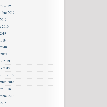
bre 2019
embre 2019
 2019
et 2019
 2019
2019
 2019
 2019
ier 2019
ier 2019
mbre 2018
mbre 2018
bre 2018
embre 2018
 2018