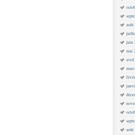
octo
sept
août
juill
juin
mai 
avril
mars
févr
janv
déce
nove
octo
sept
août