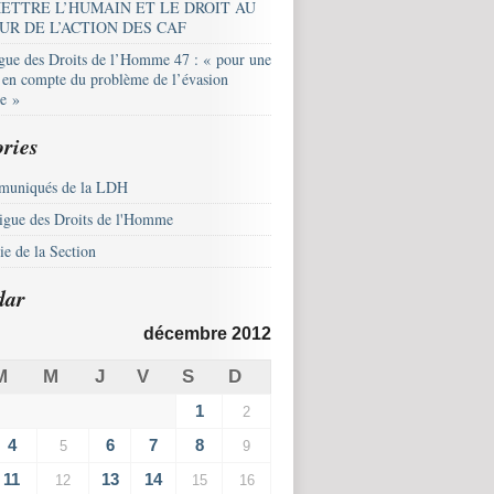
ETTRE L’HUMAIN ET LE DROIT AU
UR DE L’ACTION DES CAF
igue des Droits de l’Homme 47 : « pour une
e en compte du problème de l’évasion
le »
ries
uniqués de la LDH
igue des Droits de l'Homme
e de la Section
dar
décembre 2012
M
M
J
V
S
D
1
2
4
6
7
8
5
9
11
13
14
12
15
16