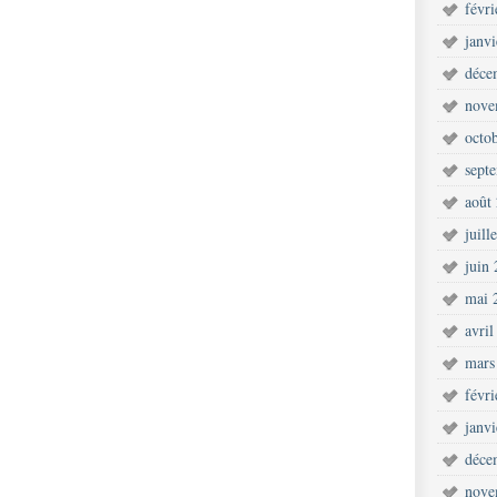
févr
janv
déce
nove
octo
sept
août
juill
juin
mai 
avril
mars
févr
janv
déce
nove