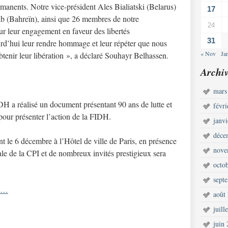
rmanents. Notre vice-président Ales Bialiatski (Belarus)
17
jab (Bahreïn), ainsi que 26 membres de notre
24
r leur engagement en faveur des libertés
31
rd’hui leur rendre hommage et leur répéter que nous
« Nov
Ja
tenir leur libération », a déclaré Souhayr Belhassen.
Archiv
mars
IDH a réalisé un document présentant 90 ans de lutte et
févr
 pour présenter l’action de la FIDH.
janv
déce
nt le 6 décembre à l’Hôtel de ville de Paris, en présence
nove
e de la CPI et de nombreux invités prestigieux sera
octo
sept
s-…
août
juill
juin