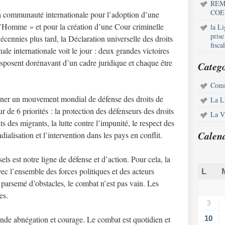
REM
COE
a communauté internationale pour l’adoption d’une
l’Homme » et pour la création d’une Cour criminelle
la L
pris
cennies plus tard, la Déclaration universelle des droits
fisca
le internationale voit le jour : deux grandes victoires
posent dorénavant d’un cadre juridique et chaque être
Catego
Comm
rner un mouvement mondial de défense des droits de
La L
r de 6 priorités : la protection des défenseurs des droits
La Vi
s des migrants, la lutte contre l’impunité, le respect des
Calen
ialisation et l’intervention dans les pays en conflit.
els est notre ligne de défense et d’action. Pour cela, la
c l’ensemble des forces politiques et des acteurs
L
s parsemé d’obstacles, le combat n’est pas vain. Les
es.
3
ande abnégation et courage. Le combat est quotidien et
10