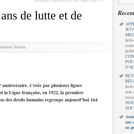
politiques migratoires « De l’autre côté »
→
Recent
ans de lutte et de
APP
JET
MIG
href
contr
taires fermés
polit
CON
POU
D’A
RET
RÉG
anniversaire. Créée par plusieurs ligues
e
href=
 la Ligue française, en 1922, la première
non-a
soci
ense des droits humains regroupe aujourd’hui 164
NOU
SOC
Annu
ans 
en p