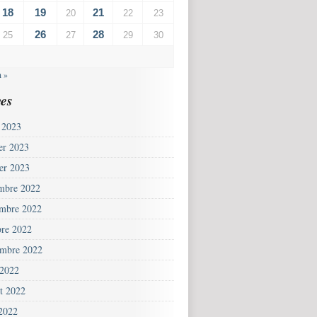
18
19
21
20
22
23
26
28
25
27
29
30
n »
es
 2023
ier 2023
ier 2023
mbre 2022
mbre 2022
bre 2022
embre 2022
 2022
et 2022
 2022