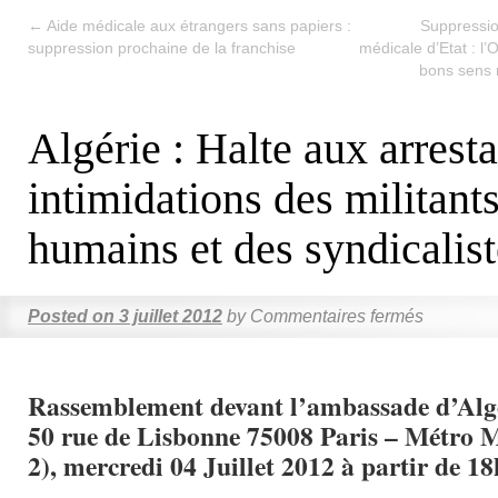
←
Aide médicale aux étrangers sans papiers :
Suppression
suppression prochaine de la franchise
médicale d’Etat : 
bons sens 
Algérie : Halte aux arresta
intimidations des militants
humains et des syndicalist
Posted on
3 juillet 2012
by
Commentaires fermés
Rassemblement devant l’ambassade d’Algé
50 rue de Lisbonne 75008 Paris – Métro 
2), mercredi 04 Juillet 2012 à partir de 18