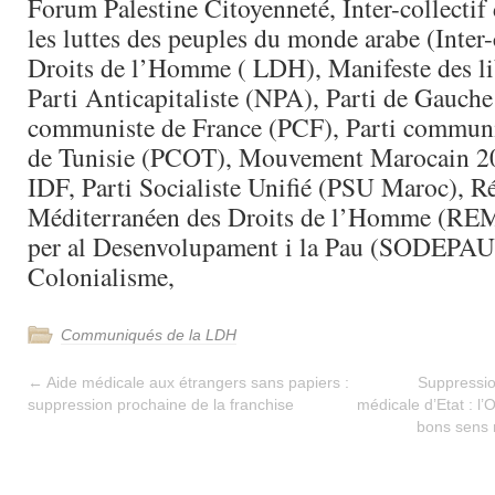
Forum Palestine Citoyenneté, Inter-collectif 
les luttes des peuples du monde arabe (Inter
Droits de l’Homme ( LDH), Manifeste des l
Parti Anticapitaliste (NPA), Parti de Gauche
communiste de France (PCF), Parti communi
de Tunisie (PCOT), Mouvement Marocain 20 
IDF, Parti Socialiste Unifié (PSU Maroc), R
Méditerranéen des Droits de l’Homme (REM
per al Desenvolupament i la Pau (SODEPAU)
Colonialisme,
Communiqués de la LDH
←
Aide médicale aux étrangers sans papiers :
Suppression
suppression prochaine de la franchise
médicale d’Etat : 
bons sens 