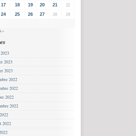
17
18
19
20
21
22
24
25
26
27
28
29
i »
es
 2023
ier 2023
ier 2023
mbre 2022
mbre 2022
bre 2022
embre 2022
 2022
et 2022
 2022