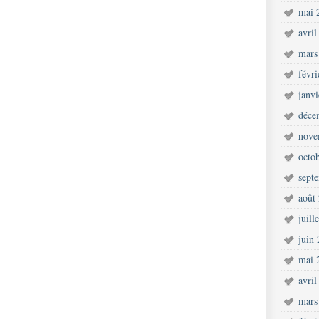
mai 
avril
mars
févr
janv
déce
nove
octo
sept
août
juill
juin
mai 
avril
mars