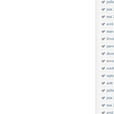
juill
juin
mai 
avril
mars
févr
janv
déce
nove
octo
sept
août
juill
juin
mai 
avril