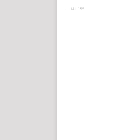
←
H&L 155