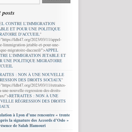
 posts
EL CONTRE L’IMMIGRATION
ABLE ET POUR UNE POLITIQUE
RATOIRE D’ACCUEIL
"
="https://ldh47.org/2023/03/11/appel-
e-limmigration-jetable-et-pour-une-
ique-migratoire-daccueil/">
APPEL
TRE L’IMMIGRATION JETABLE ET
R UNE POLITIQUE MIGRATOIRE
CCUEIL
RAITES : NON À UNE NOUVELLE
RESSION DES DROITS SOCIAUX
"
"https://ldh47.org/2023/03/11/retraites-
-une-nouvelle-regression-des-droits-
aux/">
RETRAITES : NON À UNE
VELLE RÉGRESSION DES DROITS
IAUX
lation à Lyon d’une rencontre « trente
après la signature des Accords d’Oslo »
résence de Salah Hamouri