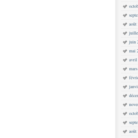
octo
sept
août
juill
juin
mai 
avril
mars
févr
janv
déce
nove
octo
sept
août