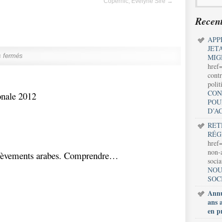
Copernic, Evelyne Sire
→
Recent
APP
JET
 fermés
MIG
href
contr
polit
CON
onale 2012
POU
D’A
RET
RÉG
href=
non-a
èvements arabes. Comprendre…
soci
NOU
SOC
Annu
ans 
en p