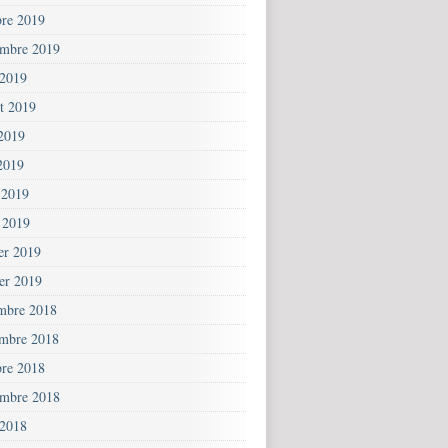
bre 2019
embre 2019
 2019
et 2019
 2019
2019
 2019
 2019
ier 2019
ier 2019
mbre 2018
mbre 2018
bre 2018
embre 2018
 2018