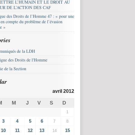
ETTRE L’HUMAIN ET LE DROIT AU
UR DE L’ACTION DES CAF
igue des Droits de l’Homme 47 : « pour une
e en compte du problème de l’évasion
le »
ries
uniqués de la LDH
igue des Droits de l'Homme
e de la Section
dar
avril 2012
M
M
J
V
S
D
1
3
4
5
6
7
8
10
11
12
13
15
14