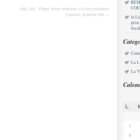
REM
COE
H&L 155 – Filmer, ficher, enfermer. Un livre fondation
Copernic, Evelyne Sire
→
la L
pris
fisca
Catego
Comm
La L
La Vi
Calen
L
2
9