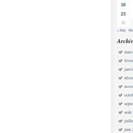
16
23
30
« Mar
Ma
Archiv
mars
févr
janv
déce
nove
octo
sept
août
juill
juin