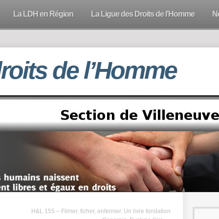
La LDH en Région
La Ligue des Droits de l’Homme
N
droits de l’Homme
H&L 155 – Filmer, ficher, enfermer. Un livre fondation