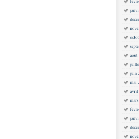
févr
janv
déce
nove
octo
sept
août
juill
juin
mai 
avril
mars
févr
janv
déce
nove