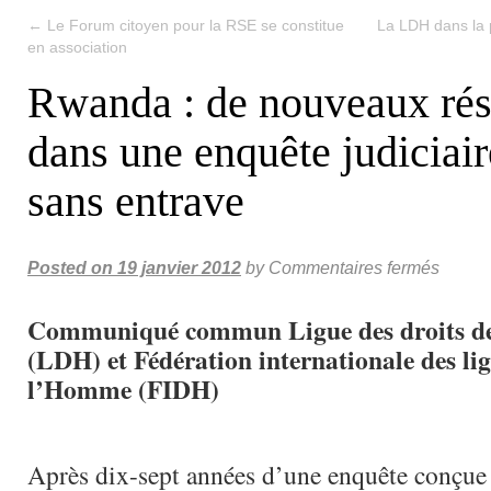
←
Le Forum citoyen pour la RSE se constitue
La LDH dans la 
en association
Rwanda : de nouveaux rés
dans une enquête judiciair
sans entrave
Posted on
19 janvier 2012
by
Commentaires fermés
Communiqué commun Ligue des droits 
(LDH) et Fédération internationale des lig
l’Homme (FIDH)
Après dix-sept années d’une enquête conçue p