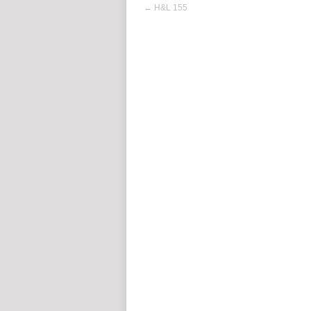
←
H&L 155