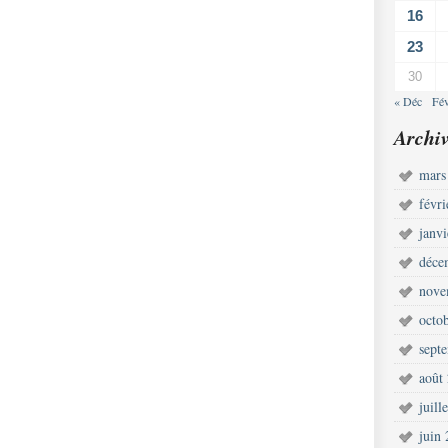
16
23
30
« Déc
Fé
Archiv
mars
févr
janv
déce
nove
octo
sept
août
juill
juin