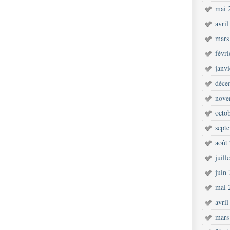
mai 
avril
mars
févr
janv
déce
nove
octo
sept
août
juill
juin
mai 
avril
mars