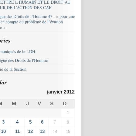
ETTRE L’HUMAIN ET LE DROIT AU
UR DE L’ACTION DES CAF
igue des Droits de l’Homme 47 : « pour une
e en compte du problème de l’évasion
le »
ries
uniqués de la LDH
igue des Droits de l'Homme
e de la Section
dar
janvier 2012
M
M
J
V
S
D
1
3
4
5
6
7
8
10
11
12
13
14
15