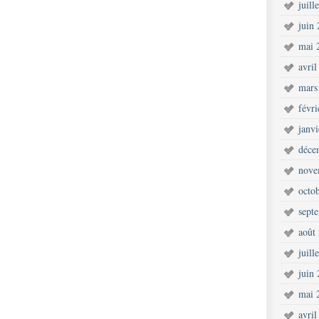
juill
juin
mai 
avril
mars
févr
janv
déce
nove
octo
sept
août
juill
juin
mai 
avril