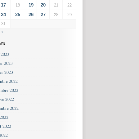
17
19
20
18
21
22
24
25
26
27
28
29
31
v »
es
 2023
ier 2023
ier 2023
mbre 2022
mbre 2022
bre 2022
embre 2022
 2022
et 2022
 2022