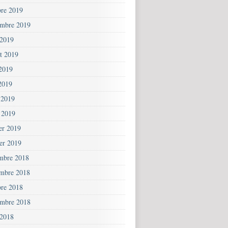
bre 2019
embre 2019
 2019
et 2019
 2019
2019
 2019
 2019
ier 2019
ier 2019
mbre 2018
mbre 2018
bre 2018
embre 2018
 2018