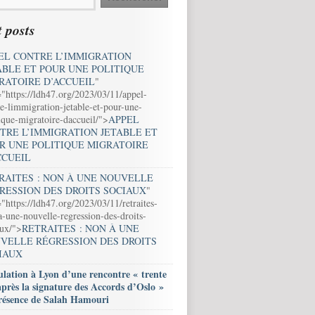
 posts
EL CONTRE L’IMMIGRATION
ABLE ET POUR UNE POLITIQUE
RATOIRE D’ACCUEIL
"
="https://ldh47.org/2023/03/11/appel-
e-limmigration-jetable-et-pour-une-
ique-migratoire-daccueil/">
APPEL
TRE L’IMMIGRATION JETABLE ET
R UNE POLITIQUE MIGRATOIRE
CCUEIL
RAITES : NON À UNE NOUVELLE
RESSION DES DROITS SOCIAUX
"
"https://ldh47.org/2023/03/11/retraites-
-une-nouvelle-regression-des-droits-
aux/">
RETRAITES : NON À UNE
VELLE RÉGRESSION DES DROITS
IAUX
lation à Lyon d’une rencontre « trente
après la signature des Accords d’Oslo »
résence de Salah Hamouri