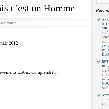
is c’est un Homme
Recent
APP
res fermés
JET
MIG
href
contr
polit
onale 2012
CON
POU
D’A
RET
RÉG
href=
èvements arabes. Comprendre…
non-a
soci
NOU
SOC
Annu
ans 
en p