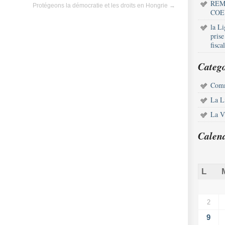
REM
Protégeons la démocratie et les droits en Hongrie
→
COE
la L
pris
fisca
Catego
Comm
La L
La Vi
Calen
L
2
9