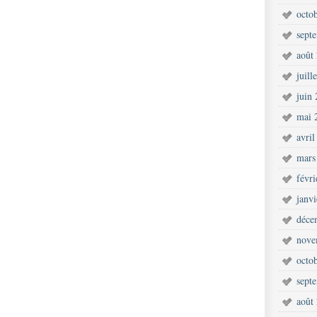
octo
sept
août
juill
juin
mai 
avril
mars
févr
janv
déce
nove
octo
sept
août