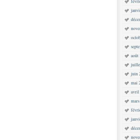
févr
janv
déce
nove
octo
sept
août
juill
juin
mai 
avril
mars
févr
janv
déce
nove