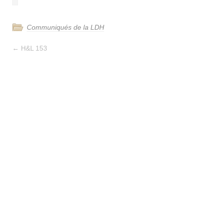
Communiqués de la LDH
←
H&L 153