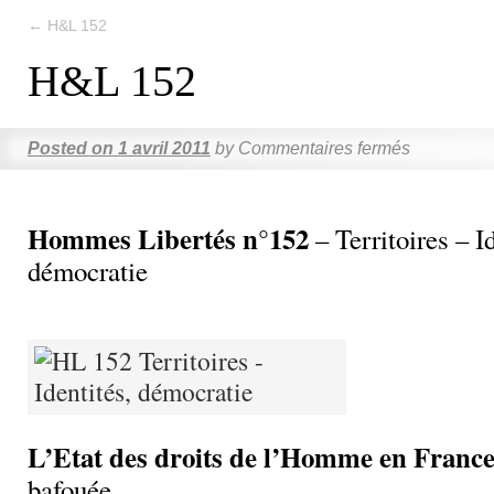
←
H&L 152
H&L 152
Posted on
1 avril 2011
by
Commentaires fermés
Hommes Libertés n°152
– Territoires – Id
démocratie
L’Etat des droits de l’Homme en Franc
bafouée