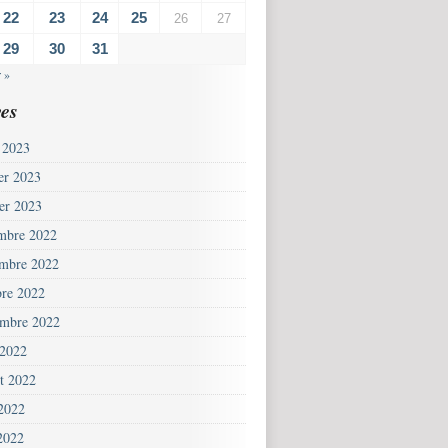
22
23
24
25
26
27
29
30
31
 »
es
 2023
ier 2023
ier 2023
mbre 2022
mbre 2022
bre 2022
embre 2022
 2022
et 2022
 2022
2022