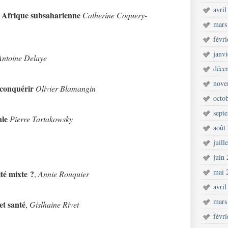
avril
n Afrique subsaharienne
Catherine Coquery-
mars
févr
janv
Antoine Delaye
déce
nove
 conquérir
Olivier Blamangin
octo
sept
ale
Pierre Tartakowsky
août
juill
juin
mai 
té mixte ?
,
Annie Rouquier
avril
mars
et santé
,
Gislhaine Rivet
févr