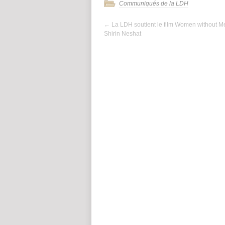
Communiqués de la LDH
←
La LDH soutient le film Women without M
Shirin Neshat