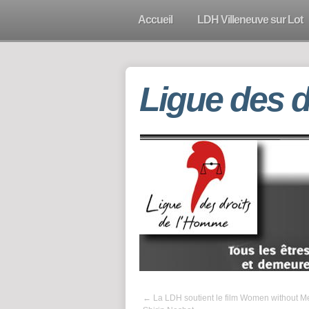
Accueil
LDH Villeneuve sur Lot
Ligue des 
←
La LDH soutient le film Women without M