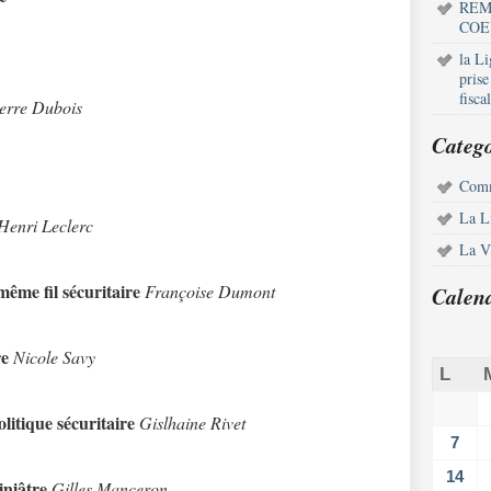
REM
COE
la L
pris
fisca
erre Dubois
Catego
Comm
La L
Henri Leclerc
La Vi
ême fil sécuritaire
Françoise Dumont
Calen
re
Nicole Savy
L
litique sécuritaire
Gislhaine Rivet
7
14
iniâtre
Gilles Manceron