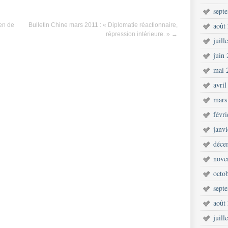
sept
août
en de
Bulletin Chine mars 2011 : « Diplomatie réactionnaire,
répression intérieure. »
→
juill
juin
mai 
avril
mars
févr
janv
déce
nove
octo
sept
août
juill