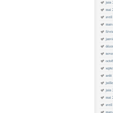
juin
mai 
avril
mars
févr
janv
déce
nove
octo
sept
août
juill
juin
mai 
avril
mars