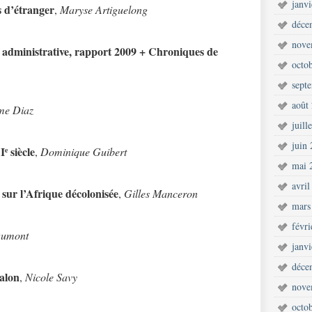
janv
s d’étranger
,
Maryse Artiguelong
déce
nove
n administrative, rapport 2009 + Chroniques de
octo
sept
août
me Diaz
juill
juin
I
siècle
,
Dominique Guibert
e
mai 
avril
 sur l’Afrique décolonisée
,
Gilles Manceron
mars
févr
Dumont
janv
déce
talon
,
Nicole Savy
nove
octo