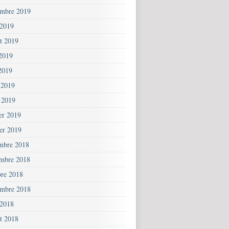
embre 2019
 2019
et 2019
 2019
2019
 2019
 2019
ier 2019
ier 2019
mbre 2018
mbre 2018
bre 2018
embre 2018
 2018
et 2018