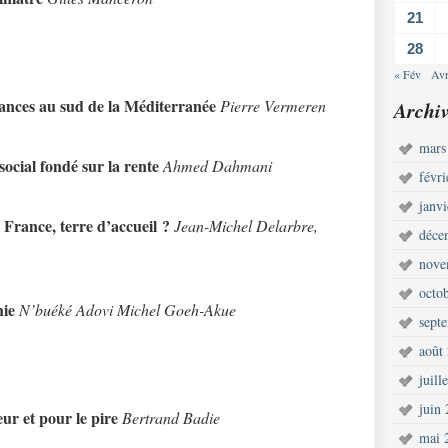
21
28
« Fév
Avr
rances au sud de la Méditerranée
Pierre Vermeren
Archiv
mars
social fondé sur la rente
Ahmed Dahmani
févr
janv
 France, terre d’accueil ?
Jean-Michel Delarbre,
déce
nove
octo
hie
N’buéké Adovi Michel Goeh-Akue
sept
août
juill
juin
eur et pour le pire
Bertrand Badie
mai 