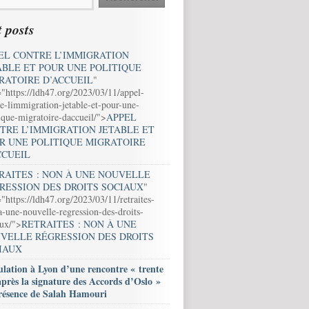
 posts
EL CONTRE L’IMMIGRATION
ABLE ET POUR UNE POLITIQUE
RATOIRE D’ACCUEIL
"
="https://ldh47.org/2023/03/11/appel-
e-limmigration-jetable-et-pour-une-
ique-migratoire-daccueil/">
APPEL
TRE L’IMMIGRATION JETABLE ET
R UNE POLITIQUE MIGRATOIRE
CCUEIL
RAITES : NON À UNE NOUVELLE
RESSION DES DROITS SOCIAUX
"
"https://ldh47.org/2023/03/11/retraites-
-une-nouvelle-regression-des-droits-
aux/">
RETRAITES : NON À UNE
VELLE RÉGRESSION DES DROITS
IAUX
lation à Lyon d’une rencontre « trente
après la signature des Accords d’Oslo »
résence de Salah Hamouri