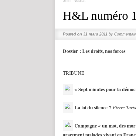
Shirin Neshat
H&L numéro 
Posted on
31 mars 2011
by
Commentair
Dossier : Les droits, nos forces
TRIBUNE
« Sept minutes pour la démocr
La loi du silence ?
Pierre Tart
Campagne « un mot, des morts 
gravement malades vivant en Franc