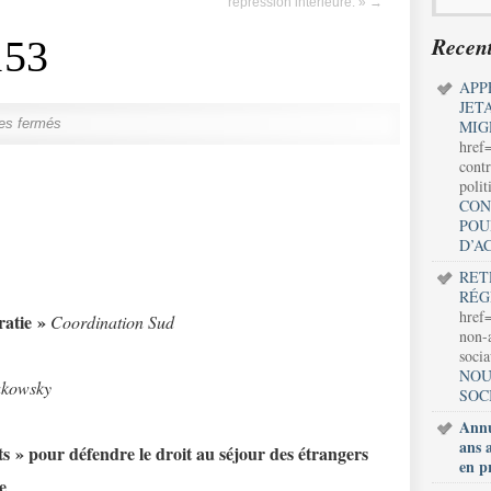
répression intérieure. »
→
Recent
153
APP
JET
es fermés
MIG
href
contr
polit
CON
POU
D’A
RET
RÉG
href=
atie »
Coordination Sud
non-a
soci
NOU
akowsky
SOC
Annu
ans 
» pour défendre le droit au séjour des étrangers
en p
e