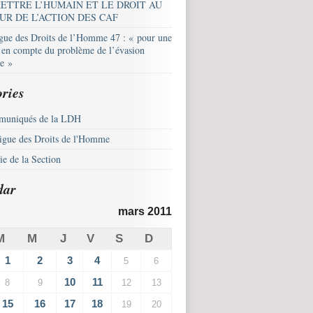
ETTRE L’HUMAIN ET LE DROIT AU
UR DE L’ACTION DES CAF
igue des Droits de l’Homme 47 : « pour une
e en compte du problème de l’évasion
le »
ries
uniqués de la LDH
igue des Droits de l'Homme
e de la Section
dar
mars 2011
M
M
J
V
S
D
1
2
3
4
5
6
10
11
8
9
12
13
15
16
17
18
19
20