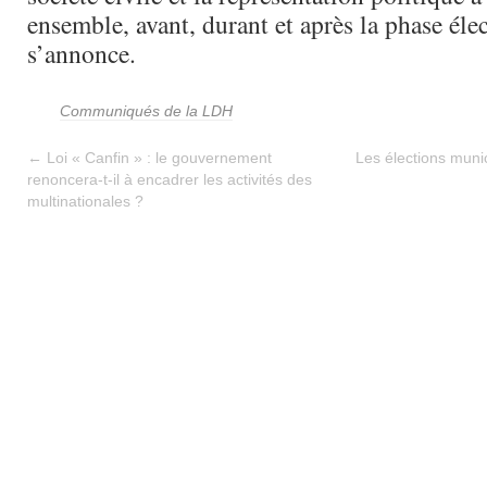
ensemble, avant, durant et après la phase éle
s’annonce.
Communiqués de la LDH
←
Loi « Canfin » : le gouvernement
Les élections munici
renoncera-t-il à encadrer les activités des
multinationales ?