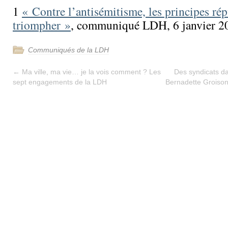
1
« Contre l’antisémitisme, les principes ré
triompher »
, communiqué LDH, 6 janvier 2
Communiqués de la LDH
←
Ma ville, ma vie… je la vois comment ? Les
Des syndicats dan
sept engagements de la LDH
Bernadette Groison,