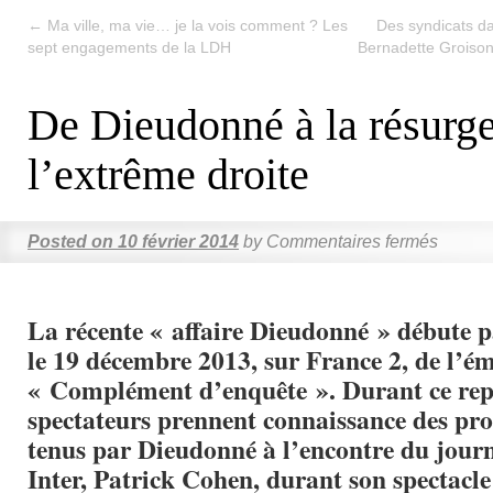
←
Ma ville, ma vie… je la vois comment ? Les
Des syndicats dan
sept engagements de la LDH
Bernadette Groison,
De Dieudonné à la résurg
l’extrême droite
Posted on
10 février 2014
by
Commentaires fermés
La récente « affaire Dieudonné » débute pa
le 19 décembre 2013, sur France 2, de l’ém
« Complément d’enquête ». Durant ce repo
spectateurs prennent connaissance des pro
tenus par Dieudonné à l’encontre du journ
Inter, Patrick Cohen, durant son spectacl