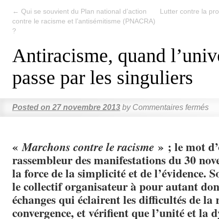
←
Qui se souvient du Plan national d’action
Lutter contre la pro
contre le racisme et l’antisémitisme (PNACRA)
?
Antiracisme, quand l’univ
passe par les singuliers
Posted on
27 novembre 2013
by
Commentaires fermés
«
» ; le mot d’
Marchons contre le racisme
rassembleur des manifestations du 30 nov
la force de la simplicité et de l’évidence.
le collectif organisateur à pour autant don
échanges qui éclairent les difficultés de la 
convergence, et vérifient que l’unité et la