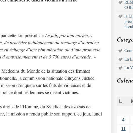
REM
COE
la L
pris
fisca
par cette loi, prévoit : «
Le fait, par tout moyen, y
Catego
e, de procéder publiquement au racolage d’autrui en
elles en échange d’une rémunération ou d’une promesse
Comm
is d’emprisonnement et de 3 750 euros d’amende.
»
La L
La Vi
de Médecins du Monde de la situation des femmes
utionnelle, la commission nationale Citoyens-Justice-
Calen
 mission d’enquête sur les faits de violences et de
e police dont les femmes se disent victimes.
L
 droits de l’Homme, du Syndicat des avocats de
e, la mission a rendu public son rapport, ce jour, lundi
4
11