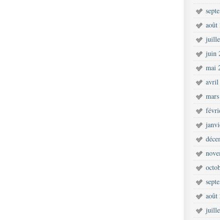
sept
août
juill
juin
mai 
avril
mars
févr
janv
déce
nove
octo
sept
août
juill