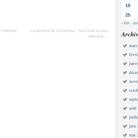
18
25
« Fév
Avr
l’Intérieur
Conférence de Consensus : Pour sortir du tout
Archiv
répressif
→
mars
févr
janv
déce
nove
octo
sept
août
juill
juin
mai 