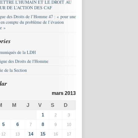
ETTRE L’HUMAIN ET LE DROIT AU
UR DE L’ACTION DES CAF
igue des Droits de l’Homme 47 : « pour une
e en compte du problème de l’évasion
le »
ries
uniqués de la LDH
igue des Droits de l'Homme
e de la Section
dar
mars 2013
M
M
J
V
S
D
1
2
3
5
6
8
7
9
10
14
15
12
13
16
17