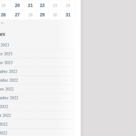
20
21
22
19
23
24
26
27
29
31
28
30
 »
es
 2023
ier 2023
ier 2023
mbre 2022
mbre 2022
bre 2022
embre 2022
 2022
et 2022
 2022
2022