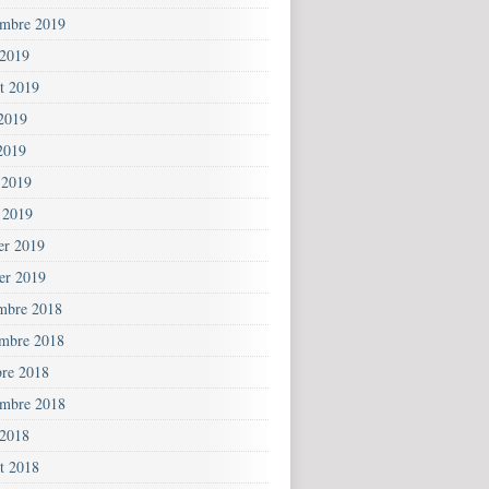
embre 2019
 2019
et 2019
 2019
2019
 2019
 2019
ier 2019
ier 2019
mbre 2018
mbre 2018
bre 2018
embre 2018
 2018
et 2018