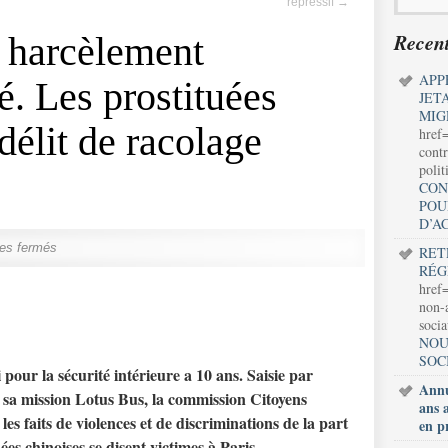
répressif
→
Recent
 harcèlement
APP
sé. Les prostituées
JET
MIG
 délit de racolage
href
contr
polit
CON
POU
D’A
es fermés
RET
RÉG
href=
non-a
soci
NOU
SOC
 pour la sécurité intérieure a 10 ans. Saisie par
Annu
 sa mission Lotus Bus, la commission Citoyens
ans 
les faits de violences et de discriminations de la part
en p
ées chinoises se disent victimes à Paris.