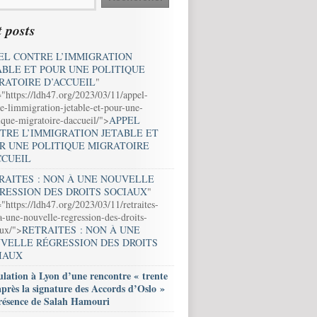
 posts
EL CONTRE L’IMMIGRATION
ABLE ET POUR UNE POLITIQUE
RATOIRE D’ACCUEIL
"
="https://ldh47.org/2023/03/11/appel-
e-limmigration-jetable-et-pour-une-
ique-migratoire-daccueil/">
APPEL
TRE L’IMMIGRATION JETABLE ET
R UNE POLITIQUE MIGRATOIRE
CCUEIL
RAITES : NON À UNE NOUVELLE
RESSION DES DROITS SOCIAUX
"
"https://ldh47.org/2023/03/11/retraites-
-une-nouvelle-regression-des-droits-
aux/">
RETRAITES : NON À UNE
VELLE RÉGRESSION DES DROITS
IAUX
lation à Lyon d’une rencontre « trente
après la signature des Accords d’Oslo »
résence de Salah Hamouri