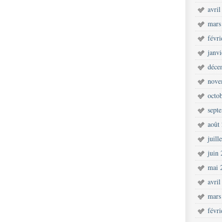
avril
mars
févr
janv
déce
nove
octo
sept
août
juill
juin
mai 
avril
mars
févr