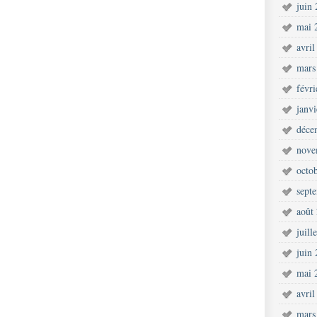
juin
mai 
avril
mars
févr
janv
déce
nove
octo
sept
août
juill
juin
mai 
avril
mars