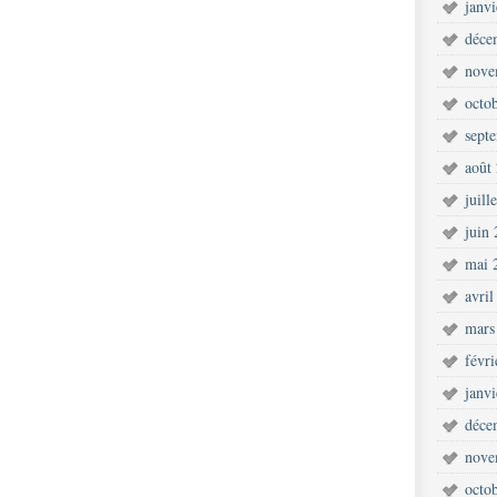
janv
déce
nove
octo
sept
août
juill
juin
mai 
avril
mars
févr
janv
déce
nove
octo