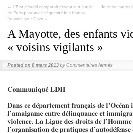
←
L’Etat d’Israël comparaît devant le tribunal
Journée internat
de Paris pour avoir séquestré le « bateau
français pour Gaza »
A Mayotte, des enfants vi
« voisins vigilants »
Posted on
8 mars 2013
by
Commentaires fermés
Communiqué LDH
Dans ce département français de l’Océan 
l’amalgame entre délinquance et immigrat
violence. La Ligue des droits de l’Homme 
l’organisation de pratiques d’autodéfense 