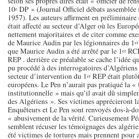
selon ses propres dires était « officier de re
10
DP » (Journal Officiel débats assemblée 
e
1957). Les auteurs affirment en préliminaire 
était affecté au secteur d’Alger où les Europé
nettement majoritaires et de citer comme exe
de Maurice Audin par les légionnaires du 1
er
que Maurice Audin a été arrêté par le 1
RCP 
er
REP . derrière ce préalable se cache l’idée q
pu procédé à des interrogatoires d’Algériens
secteur d’intervention du 1
REP était plutôt
er
européens. Le Pen n’aurait pas pratiqué la « 
institutionnelle » mais qu’il avait dû simple
des Algériens ». Ses victimes apprécieront l
Enquêteurs et Le Pen sont renvoyés dos-à-do
« abusivement de la vérité. Curieusement P
semblent récuser les témoignages des algérie
été victimes de tortures mais prennent pour