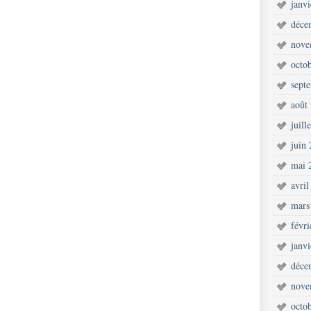
janv
déce
nove
octo
sept
août
juill
juin
mai 
avril
mars
févr
janv
déce
nove
octo