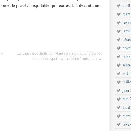
ion et le procès inéquitable qui leur est fait devant une
avril
mars
févr
janv
déce
nove
 »
La Ligue des droits de l’Homme en campagne sur les
octo
terrains de sport : « La discrim’ hors jeu »
→
sept
août
juill
juin
mai 
avril
mars
févr