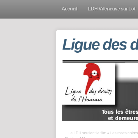
Accueil
LDH Villeneuve sur Lot
Ligue des 
←
La LDH soutient le film « Les roses noires