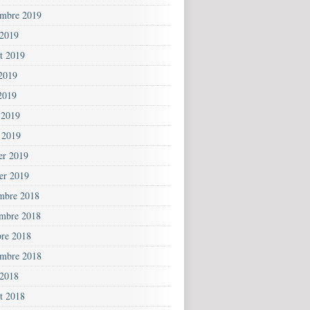
embre 2019
 2019
et 2019
 2019
2019
 2019
 2019
ier 2019
ier 2019
mbre 2018
mbre 2018
bre 2018
embre 2018
 2018
et 2018