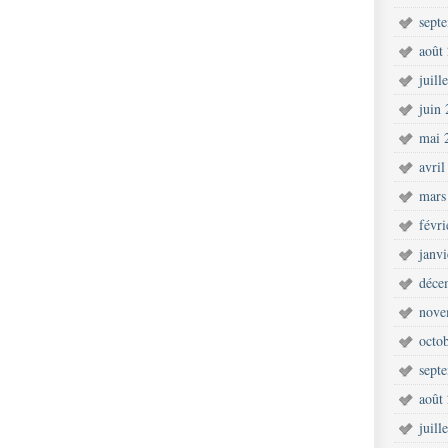
sept
août
juill
juin
mai 
avril
mars
févr
janv
déce
nove
octo
sept
août
juill