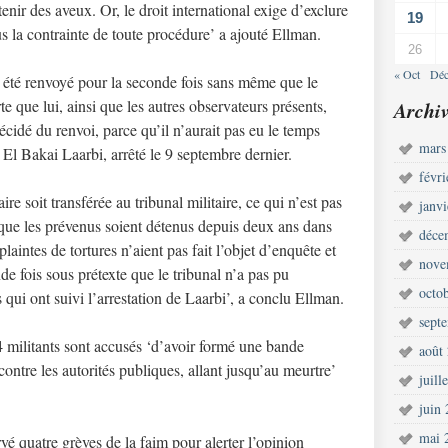
tenir des aveux. Or, le droit international exige d’exclure
19
s la contrainte de toute procédure’ a ajouté Ellman.
26
« Oct
Déc
a été renvoyé pour la seconde fois sans même que le
 que lui, ainsi que les autres observateurs présents,
Archiv
décidé du renvoi, parce qu’il n’aurait pas eu le temps
mars
El Bakai Laarbi, arrêté le 9 septembre dernier.
févr
ire soit transférée au tribunal militaire, ce qui n’est pas
janv
 que les prévenus soient détenus depuis deux ans dans
déce
laintes de tortures n’aient pas fait l’objet d’enquête et
nove
e fois sous prétexte que le tribunal n’a pas pu
octo
qui ont suivi l’arrestation de Laarbi’, a conclu Ellman.
sept
militants sont accusés ‘d’avoir formé une bande
août
contre les autorités publiques, allant jusqu’au meurtre’
juill
.
juin
mai 
rvé quatre grèves de la faim pour alerter l’opinion