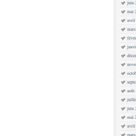
juin
mai 
avril
mars
févr
janv
déce
nove
octo
sept
août
juill
juin
mai 
avril
mars