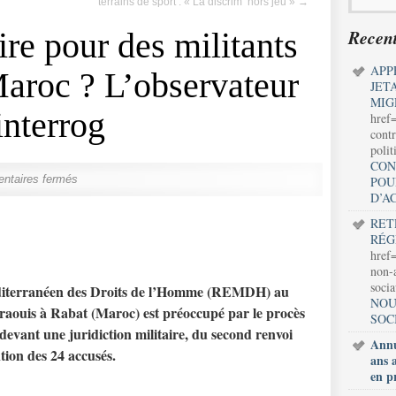
terrains de sport : « La discrim’ hors jeu »
→
Recent
ire pour des militants
APP
Maroc ? L’observateur
JET
MIG
nterrog
href
contr
polit
CON
ntaires fermés
POU
D’A
RET
RÉG
href=
non-a
soci
diterranéen des Droits de l’Homme (REMDH) au
NOU
hraouis à Rabat (Maroc) est préoccupé par le procès
SOC
 devant une juridiction militaire, du second renvoi
Annu
tion des 24 accusés.
ans 
en p