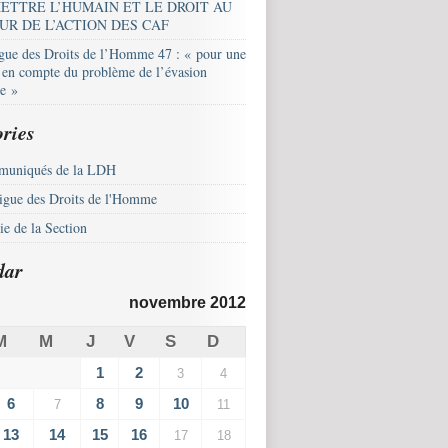
ETTRE L’HUMAIN ET LE DROIT AU
UR DE L’ACTION DES CAF
igue des Droits de l’Homme 47 : « pour une
e en compte du problème de l’évasion
le »
ries
uniqués de la LDH
igue des Droits de l'Homme
e de la Section
dar
novembre 2012
M
M
J
V
S
D
1
2
3
4
6
8
9
10
7
11
13
14
15
16
17
18