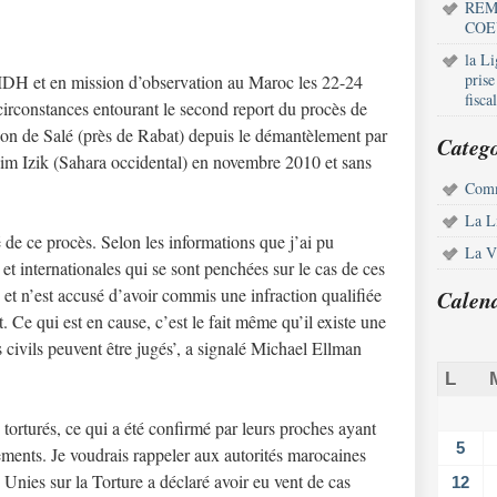
REM
COE
la L
pris
DH et en mission d’observation au Maroc les 22-24
fisca
s circonstances entourant le second report du procès de
ison de Salé (près de Rabat) depuis le démantèlement par
Catego
im Izik (Sahara occidental) en novembre 2010 et sans
Comm
La L
é de ce procès. Selon les informations que j’ai pu
La Vi
t internationales qui se sont penchées sur le cas de ces
e et n’est accusé d’avoir commis une infraction qualifiée
Calen
at. Ce qui est en cause, c’est le fait même qu’il existe une
es civils peuvent être jugés’, a signalé Michael Ellman
L
 torturés, ce qui a été confirmé par leurs proches ayant
5
tements. Je voudrais rappeler aux autorités marocaines
Unies sur la Torture a déclaré avoir eu vent de cas
12