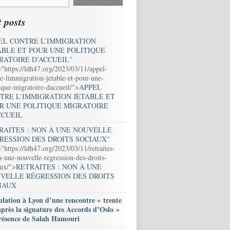
 posts
EL CONTRE L’IMMIGRATION
ABLE ET POUR UNE POLITIQUE
RATOIRE D’ACCUEIL
"
="https://ldh47.org/2023/03/11/appel-
e-limmigration-jetable-et-pour-une-
ique-migratoire-daccueil/">
APPEL
TRE L’IMMIGRATION JETABLE ET
R UNE POLITIQUE MIGRATOIRE
CCUEIL
RAITES : NON À UNE NOUVELLE
RESSION DES DROITS SOCIAUX
"
"https://ldh47.org/2023/03/11/retraites-
-une-nouvelle-regression-des-droits-
aux/">
RETRAITES : NON À UNE
VELLE RÉGRESSION DES DROITS
IAUX
lation à Lyon d’une rencontre « trente
après la signature des Accords d’Oslo »
résence de Salah Hamouri