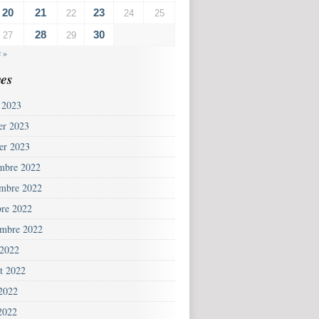
20
21
23
22
24
25
28
30
27
29
 »
es
 2023
ier 2023
ier 2023
mbre 2022
mbre 2022
bre 2022
embre 2022
 2022
et 2022
 2022
2022