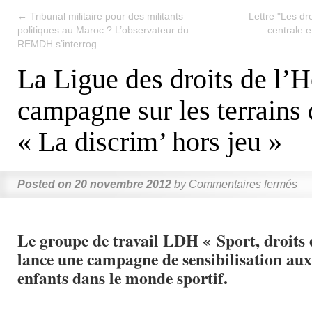
←
Tribunal militaire pour des militants
Lettre "Les d
politiques au Maroc ? L’observateur du
centrale e
REMDH s’interrog
La Ligue des droits de l
campagne sur les terrains 
« La discrim’ hors jeu »
Posted on
20 novembre 2012
by
Commentaires fermés
Le groupe de travail LDH « Sport, droits e
lance une campagne de sensibilisation aux
enfants dans le monde sportif.