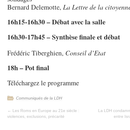
Bernard Delemotte,
La Lettre de la citoyenn
16h15-16h30 – Débat avec la salle
16h30-17h45 – Synthèse finale et débat
Frédéric Tiberghien,
Conseil d’Etat
18h – Pot final
Téléchargez le programme
Communiqués de la LDH
←
Les Roms en Europe au 21e siècle :
La LDH condamne 
violences, exclusions, précarité
entre Is