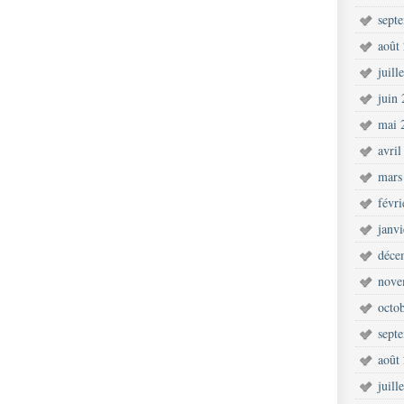
sept
août
juill
juin
mai 
avril
mars
févr
janv
déce
nove
octo
sept
août
juill