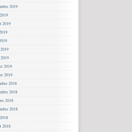
embre 2019
 2019
et 2019
 2019
2019
 2019
 2019
ier 2019
ier 2019
mbre 2018
mbre 2018
bre 2018
embre 2018
 2018
et 2018