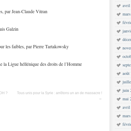
avril
s, par Jean-Claude Vitran
mars
févr
uis Galzin
janv
déce
ur les faibles, par Pierre Tartakowsky
nove
octo
 de la Ligue héllénique des droits de l’Homme
sept
août
juill
juin
LDH ?
Tous unis pour la Syrie : arrêtons un an de massacre !
mai 
→
avril
mars
févr