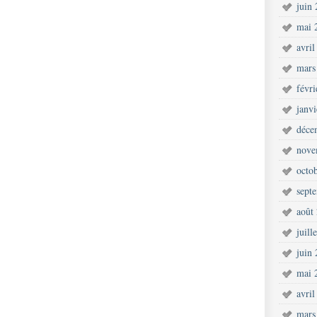
juin
mai 
avril
mars
févr
janv
déce
nove
octo
sept
août
juill
juin
mai 
avril
mars