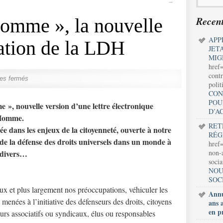
→
Recent
Homme », la nouvelle
APP
mation de la LDH
JET
MIG
href
contr
es fermés
polit
CON
POU
», nouvelle version d’une lettre électronique
D’A
’Homme.
RET
ée dans les enjeux de la citoyenneté, ouverte à notre
RÉG
 de la défense des droits universels dans un monde à
href=
t divers…
non-a
soci
NOU
SOC
x et plus largement nos préoccupations, véhiculer les
Annu
 menées à l’initiative des défenseurs des droits, citoyens
ans 
en p
urs associatifs ou syndicaux, élus ou responsables