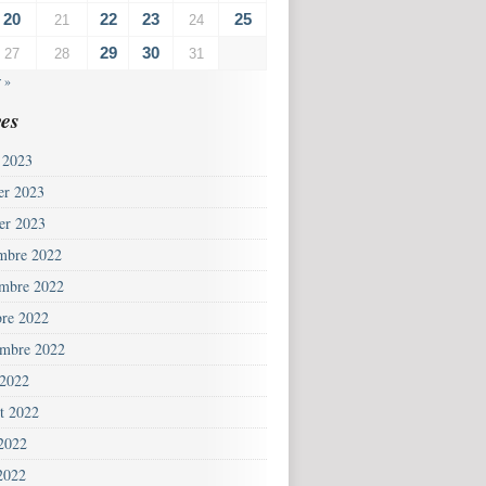
20
22
23
25
21
24
29
30
27
28
31
 »
es
 2023
ier 2023
ier 2023
mbre 2022
mbre 2022
bre 2022
embre 2022
 2022
et 2022
 2022
2022