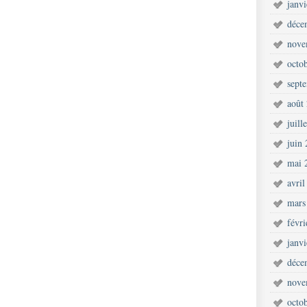
janv
déce
nove
octo
sept
août
juill
juin
mai 
avril
mars
févr
janv
déce
nove
octo