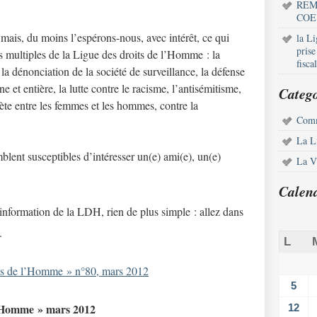
REM
COE
mais, du moins l’espérons-nous, avec intérêt, ce qui
la L
pris
s multiples de la Ligue des droits de l’Homme : la
fisca
, la dénonciation de la société de surveillance, la défense
 et entière, la lutte contre le racisme, l’antisémitisme,
Catego
te entre les femmes et les hommes, contre la
Comm
La L
mblent susceptibles d’intéresser un(e) ami(e), un(e)
La Vi
Calen
information de la LDH, rien de plus simple : allez dans
.
L
ts de l’Homme » n°80, mars 2012
5
 l’Homme » mars 2012
12