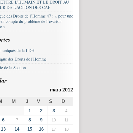
ETTRE L’HUMAIN ET LE DROIT AU
UR DE L’ACTION DES CAF
igue des Droits de l’Homme 47 : « pour une
e en compte du problème de l’évasion
le »
ries
uniqués de la LDH
igue des Droits de l'Homme
e de la Section
dar
mars 2012
M
M
J
V
S
D
1
2
3
4
6
8
9
7
10
11
13
14
15
16
17
18