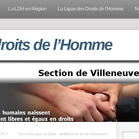
La LDH en Région
La Ligue des Droits de l’Homme
N
droits de l’Homme
LDH ?
Tous unis pour la Syrie : arrêtons un an de massacre !