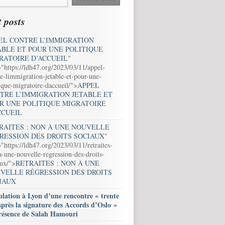
 posts
EL CONTRE L’IMMIGRATION
ABLE ET POUR UNE POLITIQUE
RATOIRE D’ACCUEIL
"
="https://ldh47.org/2023/03/11/appel-
e-limmigration-jetable-et-pour-une-
ique-migratoire-daccueil/">
APPEL
TRE L’IMMIGRATION JETABLE ET
R UNE POLITIQUE MIGRATOIRE
CCUEIL
RAITES : NON À UNE NOUVELLE
RESSION DES DROITS SOCIAUX
"
"https://ldh47.org/2023/03/11/retraites-
-une-nouvelle-regression-des-droits-
aux/">
RETRAITES : NON À UNE
VELLE RÉGRESSION DES DROITS
IAUX
lation à Lyon d’une rencontre « trente
après la signature des Accords d’Oslo »
résence de Salah Hamouri