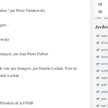
19
ation ! par Pierre Tartakowsky
26
« Fév
Avr
gers :
Archiv
mars
kowsky
févr
janv
étrangers, par Jean-Pierre Dubois
déce
nove
 de vote aux étrangers, par Danièle Lochak. Pour en
octo
Danièle Lochak
sept
août
juill
juin
 Président de la FNMF
mai 