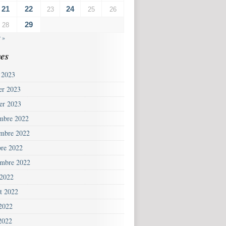
21
22
24
23
25
26
29
28
 »
es
 2023
ier 2023
ier 2023
mbre 2022
mbre 2022
bre 2022
embre 2022
 2022
et 2022
 2022
2022