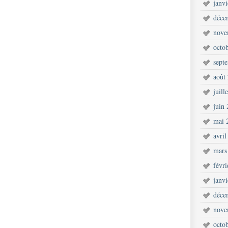
janv
déce
nove
octo
sept
août
juill
juin
mai 
avril
mars
févr
janv
déce
nove
octo