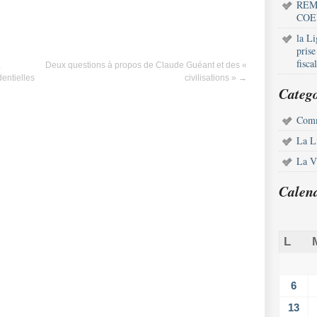
REM
COE
la L
pris
fisca
à
Deux questions à propos de Claude Guéant et des «
dentielles
civilisations »
→
Catego
Comm
La L
La Vi
Calen
L
6
13