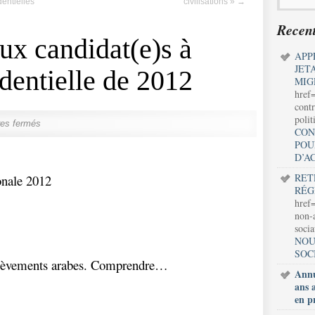
dentielles
civilisations »
→
Recent
aux candidat(e)s à
APP
JET
identielle de 2012
MIG
href
contr
polit
es fermés
CON
POU
D’A
RET
onale 2012
RÉG
href=
non-a
soci
NOU
SOC
èvements arabes. Comprendre…
Annu
ans 
en p