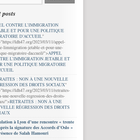
 posts
EL CONTRE L’IMMIGRATION
ABLE ET POUR UNE POLITIQUE
RATOIRE D’ACCUEIL
"
="https://ldh47.org/2023/03/11/appel-
e-limmigration-jetable-et-pour-une-
ique-migratoire-daccueil/">
APPEL
TRE L’IMMIGRATION JETABLE ET
R UNE POLITIQUE MIGRATOIRE
CCUEIL
RAITES : NON À UNE NOUVELLE
RESSION DES DROITS SOCIAUX
"
"https://ldh47.org/2023/03/11/retraites-
-une-nouvelle-regression-des-droits-
aux/">
RETRAITES : NON À UNE
VELLE RÉGRESSION DES DROITS
IAUX
lation à Lyon d’une rencontre « trente
après la signature des Accords d’Oslo »
résence de Salah Hamouri