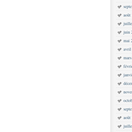
sept
août
juill
juin
mai 
avril
mars
févr
janv
déce
nove
octo
sept
août
juill