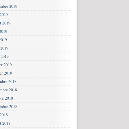
embre 2019
 2019
et 2019
 2019
2019
 2019
 2019
ier 2019
ier 2019
mbre 2018
mbre 2018
bre 2018
embre 2018
 2018
et 2018