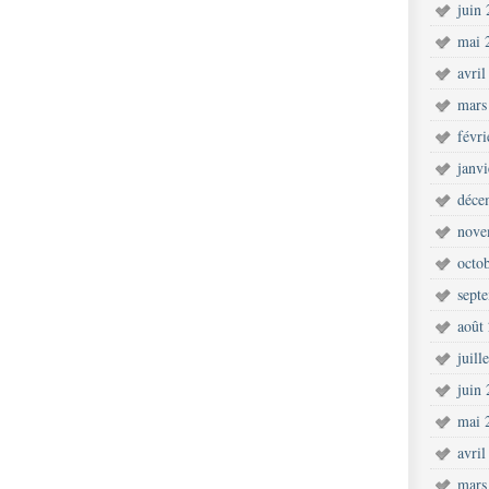
juin
mai 
avril
mars
févr
janv
déce
nove
octo
sept
août
juill
juin
mai 
avril
mars