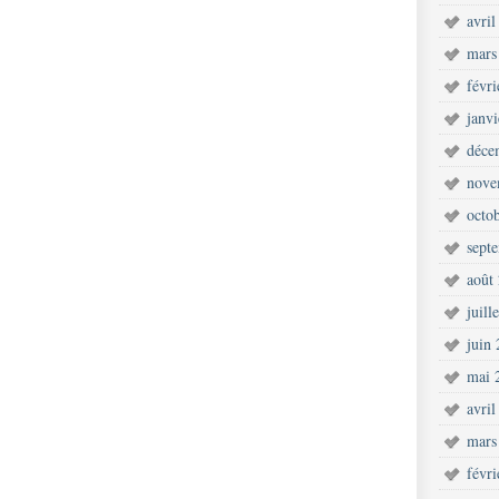
avril
mars
févr
janv
déce
nove
octo
sept
août
juill
juin
mai 
avril
mars
févr