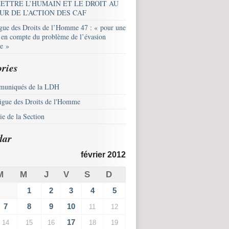
ETTRE L’HUMAIN ET LE DROIT AU
UR DE L’ACTION DES CAF
igue des Droits de l’Homme 47 : « pour une
e en compte du problème de l’évasion
le »
ries
uniqués de la LDH
igue des Droits de l'Homme
e de la Section
dar
février 2012
M
M
J
V
S
D
1
2
3
4
5
7
8
9
10
11
12
17
14
15
16
18
19