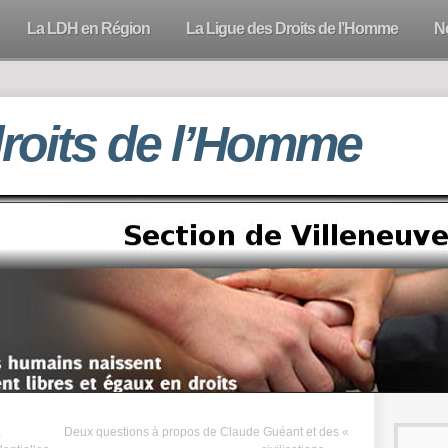
La LDH en Région
La Ligue des Droits de l’Homme
N
droits de l’Homme
à
Deux questions à propos de Claude Guéant et des «