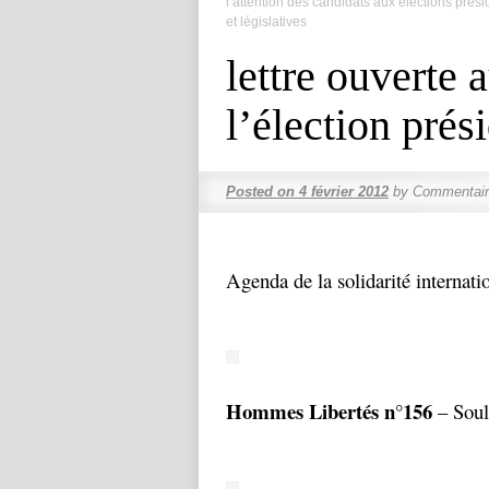
l’attention des candidats aux élections prési
et législatives
lettre ouverte 
l’élection prés
Posted on
4 février 2012
by
Commentair
Agenda de la solidarité internati
Hommes Libertés n°156
– Soul