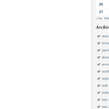
20
27
« Jan
Mar
Archiv
mars
févr
janv
déce
nove
octo
sept
août
juill
juin
mai 