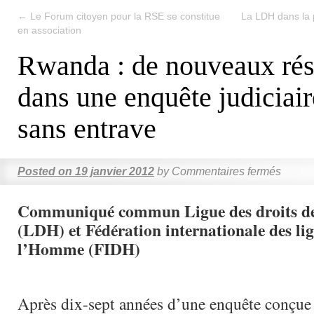
←
Le Forum citoyen pour la RSE se constitue
La LDH dans la 
en association
Rwanda : de nouveaux rés
dans une enquête judiciair
sans entrave
Posted on
19 janvier 2012
by
Commentaires fermés
Communiqué commun Ligue des droits 
(LDH) et Fédération internationale des lig
l’Homme (FIDH)
Après dix-sept années d’une enquête conçue p