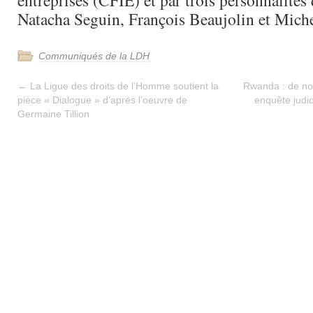
entreprises (CFIE) et par trois personnalités 
Natacha Seguin, François Beaujolin et Mich
Communiqués de la LDH
←
La Ligue des droits de l’Homme soutient la
Rwanda : de no
pièce « Dialogue » d’après l’oeuvre de
enquête judic
Germaine Tillion