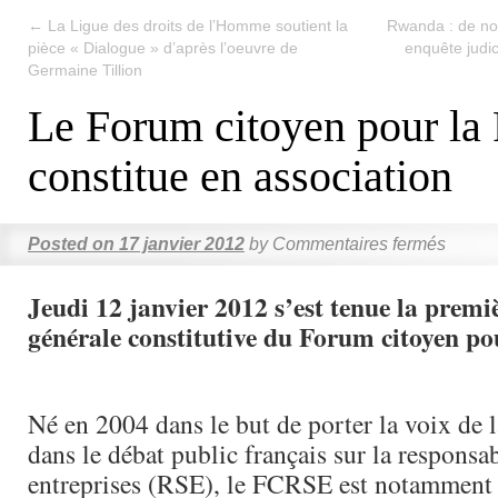
←
La Ligue des droits de l’Homme soutient la
Rwanda : de no
pièce « Dialogue » d’après l’oeuvre de
enquête judic
Germaine Tillion
Le Forum citoyen pour la
constitue en association
Posted on
17 janvier 2012
by
Commentaires fermés
Jeudi 12 janvier 2012 s’est tenue la prem
générale constitutive du Forum citoyen po
Né en 2004 dans le but de porter la voix de l
dans le débat public français sur la responsab
entreprises (RSE), le FCRSE est notamment i