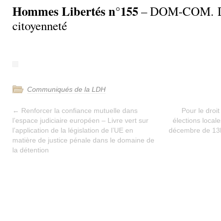
Hommes Libertés n°155
– DOM-COM. Dr
citoyenneté
Communiqués de la LDH
←
Renforcer la confiance mutuelle dans
Pour le droi
l’espace judiciaire européen – Livre vert sur
élections local
l’application de la législation de l’UE en
décembre de 13h
matière de justice pénale dans le domaine de
la détention