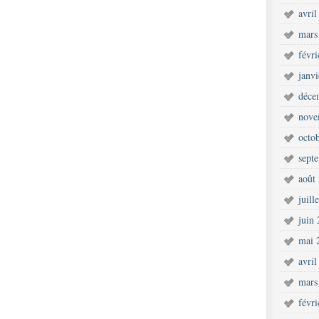
avril
mars
févr
janv
déce
nove
octo
sept
août
juill
juin
mai 
avril
mars
févr