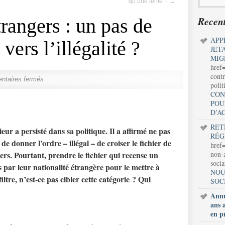
qu’une tente !"
→
Recent
rangers : un pas de
APP
vers l’illégalité ?
JET
MIG
href
contr
taires fermés
polit
CON
POU
D’A
RET
rieur a persisté dans sa politique. Il a affirmé ne pas
RÉG
t de donner l’ordre – illégal – de croiser le fichier de
href=
ngers. Pourtant, prendre le fichier qui recense un
non-a
soci
 par leur nationalité étrangère pour le mettre à
NOU
iltre, n’est-ce pas cibler cette catégorie ? Qui
SOC
Annu
ans 
en p