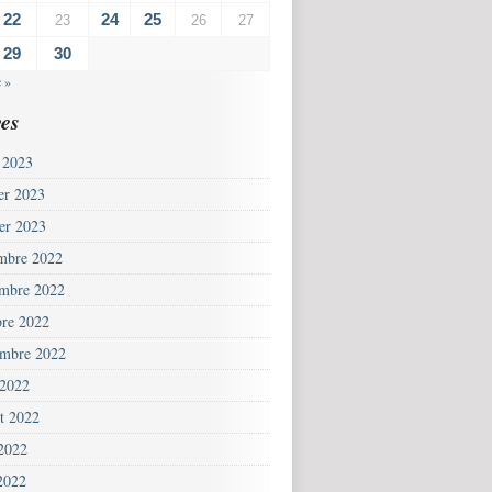
22
24
25
23
26
27
29
30
 »
es
 2023
ier 2023
ier 2023
mbre 2022
mbre 2022
bre 2022
embre 2022
 2022
et 2022
 2022
2022