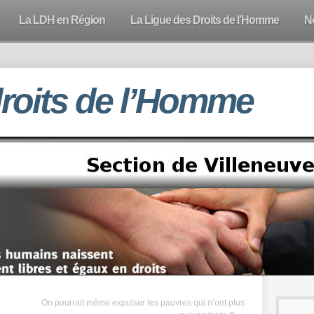
La LDH en Région
La Ligue des Droits de l’Homme
N
droits de l’Homme
On pourrait même expulser les pauvres qui n’ont plus