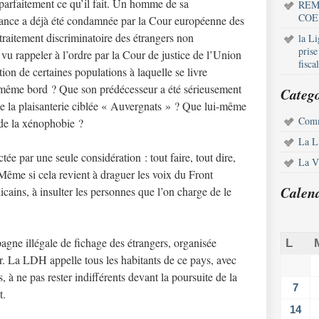
t parfaitement ce qu’il fait. Un homme de sa
REM
COE
 France a déjà été condamnée par la Cour européenne des
aitement discriminatoire des étrangers non
la L
pris
u rappeler à l’ordre par la Cour de justice de l’Union
fisca
on de certaines populations à laquelle se livre
u même bord ? Que son prédécesseur a été sérieusement
Catego
de la plaisanterie ciblée « Auvergnats » ? Que lui-même
Comm
de la xénophobie ?
La L
ée par une seule considération : tout faire, tout dire,
La Vi
 Même si cela revient à draguer les voix du Front
Calen
licains, à insulter les personnes que l’on charge de le
gne illégale de fichage des étrangers, organisée
L
ur. La LDH appelle tous les habitants de ce pays, avec
s, à ne pas rester indifférents devant la poursuite de la
7
t.
14