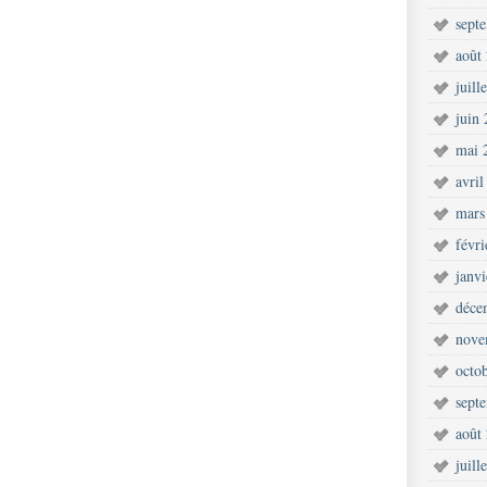
sept
août
juill
juin
mai 
avril
mars
févr
janv
déce
nove
octo
sept
août
juill