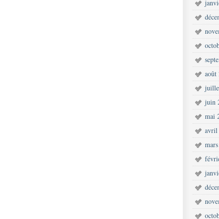
janv
déce
nove
octo
sept
août
juill
juin
mai 
avril
mars
févr
janv
déce
nove
octo