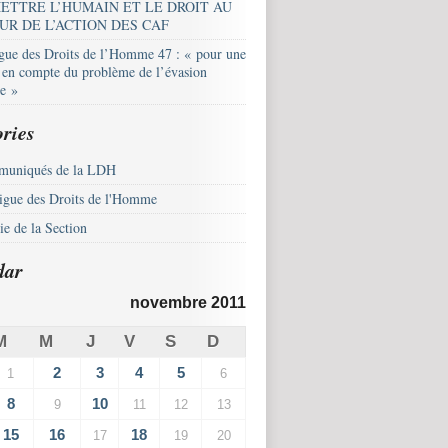
ETTRE L’HUMAIN ET LE DROIT AU
UR DE L’ACTION DES CAF
igue des Droits de l’Homme 47 : « pour une
e en compte du problème de l’évasion
le »
ries
uniqués de la LDH
igue des Droits de l'Homme
e de la Section
dar
novembre 2011
M
M
J
V
S
D
2
3
4
5
1
6
8
10
9
11
12
13
15
16
18
17
19
20