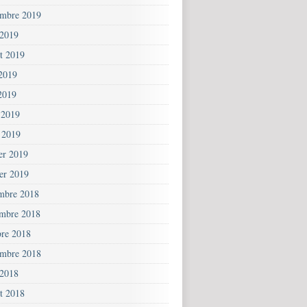
embre 2019
 2019
et 2019
 2019
2019
 2019
 2019
ier 2019
ier 2019
mbre 2018
mbre 2018
bre 2018
embre 2018
 2018
et 2018