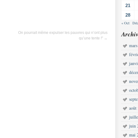
21
28
« Oct
Déc
Archiv
On pourrait même expulser les pauvres qui n’ont plus
qu’une tente !"
→
mars
févr
janv
déce
nove
octo
sept
août
juill
juin
mai 