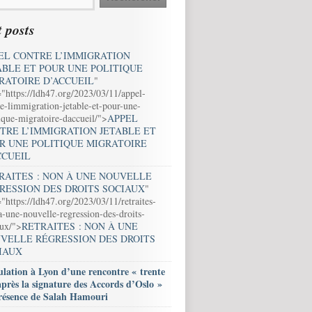
 posts
EL CONTRE L’IMMIGRATION
ABLE ET POUR UNE POLITIQUE
RATOIRE D’ACCUEIL
"
="https://ldh47.org/2023/03/11/appel-
e-limmigration-jetable-et-pour-une-
ique-migratoire-daccueil/">
APPEL
TRE L’IMMIGRATION JETABLE ET
R UNE POLITIQUE MIGRATOIRE
CCUEIL
RAITES : NON À UNE NOUVELLE
RESSION DES DROITS SOCIAUX
"
"https://ldh47.org/2023/03/11/retraites-
-une-nouvelle-regression-des-droits-
aux/">
RETRAITES : NON À UNE
VELLE RÉGRESSION DES DROITS
IAUX
lation à Lyon d’une rencontre « trente
après la signature des Accords d’Oslo »
résence de Salah Hamouri