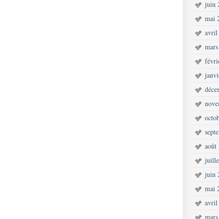
juin
mai 
avril
mars
févr
janv
déce
nove
octo
sept
août
juill
juin
mai 
avril
mars