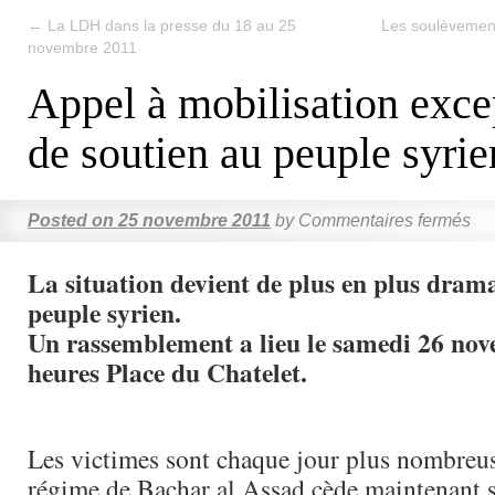
←
La LDH dans la presse du 18 au 25
Les soulèvemen
novembre 2011
Appel à mobilisation exce
de soutien au peuple syrie
Posted on
25 novembre 2011
by
Commentaires fermés
La situation devient de plus en plus dram
peuple syrien.
Un rassemblement a lieu le samedi 26 no
heures Place du Chatelet.
Les victimes sont chaque jour plus nombreuse
régime de Bachar al Assad cède maintenant 