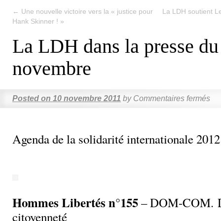
←
Une nouvelle victoire vers la « justice pour
La LDH soutient L
Hank Skinner ! »
La LDH dans la presse du
novembre
Posted on
10 novembre 2011
by
Commentaires fermés
Agenda de la solidarité internationale 2012
Hommes Libertés n°155
– DOM-COM. Dr
citoyenneté