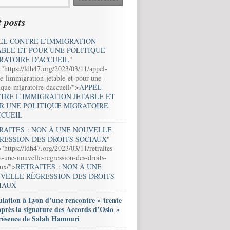
 posts
EL CONTRE L’IMMIGRATION
ABLE ET POUR UNE POLITIQUE
RATOIRE D’ACCUEIL
"
="https://ldh47.org/2023/03/11/appel-
e-limmigration-jetable-et-pour-une-
ique-migratoire-daccueil/">
APPEL
TRE L’IMMIGRATION JETABLE ET
R UNE POLITIQUE MIGRATOIRE
CCUEIL
RAITES : NON À UNE NOUVELLE
RESSION DES DROITS SOCIAUX
"
"https://ldh47.org/2023/03/11/retraites-
-une-nouvelle-regression-des-droits-
aux/">
RETRAITES : NON À UNE
VELLE RÉGRESSION DES DROITS
IAUX
lation à Lyon d’une rencontre « trente
après la signature des Accords d’Oslo »
résence de Salah Hamouri