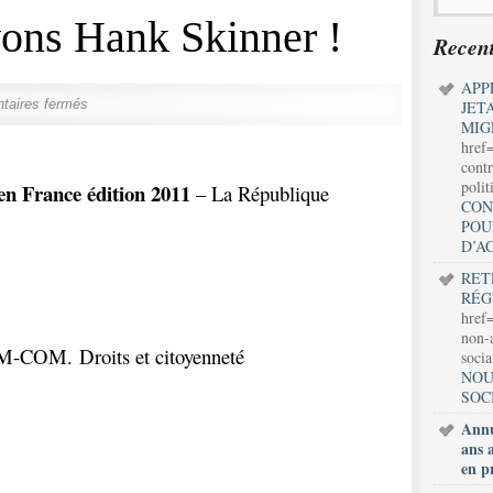
ons Hank Skinner !
Recent
APP
aires fermés
JET
MIG
href
contr
polit
en France édition 2011
– La République
CON
POU
D’A
RET
RÉG
href=
non-a
COM. Droits et citoyenneté
soci
NOU
SOC
Annu
ans 
en p