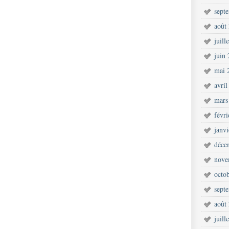
sept
août
juill
juin
mai 
avril
mars
févr
janv
déce
nove
octo
sept
août
juill