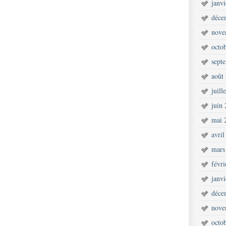
janv
déce
nove
octo
sept
août
juill
juin
mai 
avril
mars
févr
janv
déce
nove
octo