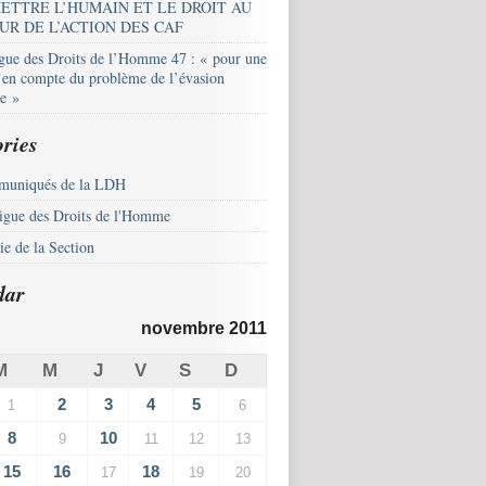
ETTRE L’HUMAIN ET LE DROIT AU
UR DE L’ACTION DES CAF
igue des Droits de l’Homme 47 : « pour une
e en compte du problème de l’évasion
le »
ries
uniqués de la LDH
igue des Droits de l'Homme
e de la Section
dar
novembre 2011
M
M
J
V
S
D
2
3
4
5
1
6
8
10
9
11
12
13
15
16
18
17
19
20