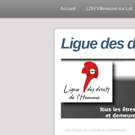
Accueil
LDH Villeneuve sur Lot
Ligue des 
←
Au Texas, on achève les condamnés !