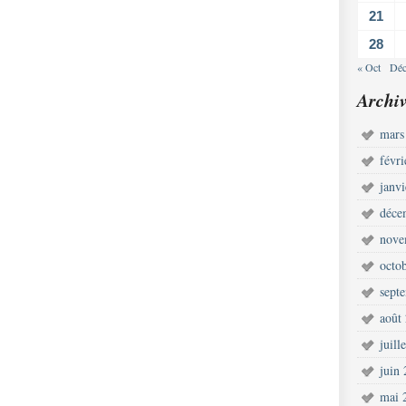
21
28
« Oct
Déc
Archiv
mars
févr
janv
déce
nove
octo
sept
août
juill
juin
mai 