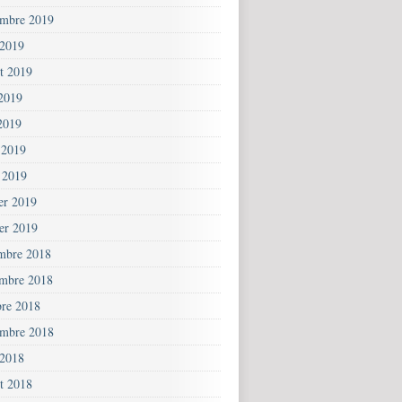
embre 2019
 2019
et 2019
 2019
2019
 2019
 2019
ier 2019
ier 2019
mbre 2018
mbre 2018
bre 2018
embre 2018
 2018
et 2018