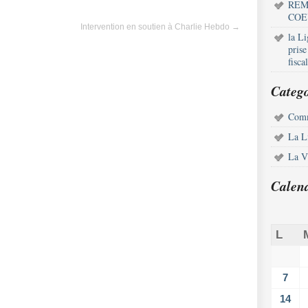
REM
COE
Intervention en soutien à Charlie Hebdo
→
la L
pris
fisca
Catego
Comm
La L
La Vi
Calen
L
7
14