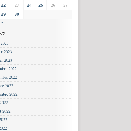
22
24
25
23
26
27
29
30
 »
es
 2023
ier 2023
ier 2023
mbre 2022
mbre 2022
bre 2022
embre 2022
 2022
et 2022
 2022
2022