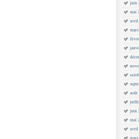
juin
mai 
avril
mars
févr
janv
déce
nove
octo
sept
août
juill
juin
mai 
avril
mars