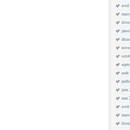
avril
mars
févr
janv
déce
nove
octo
sept
août
juill
juin
mai 
avril
mars
févr