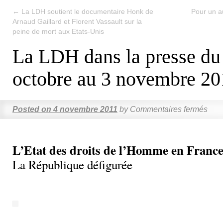
←
La LDH soutient le documentaire Honk de
Pour un au
Arnaud Gaillard et Florent Vassault sur la
peine de mort aux Etats-Unis
La LDH dans la presse du
octobre au 3 novembre 20
Posted on
4 novembre 2011
by
Commentaires fermés
L’Etat des droits de l’Homme en France
La République défigurée