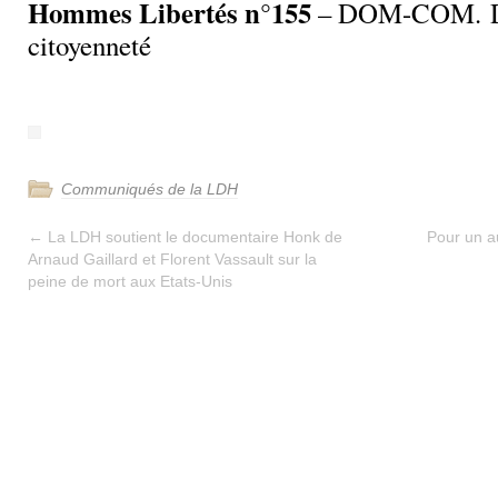
Hommes Libertés n°155
– DOM-COM. Dr
citoyenneté
Communiqués de la LDH
←
La LDH soutient le documentaire Honk de
Pour un au
Arnaud Gaillard et Florent Vassault sur la
peine de mort aux Etats-Unis