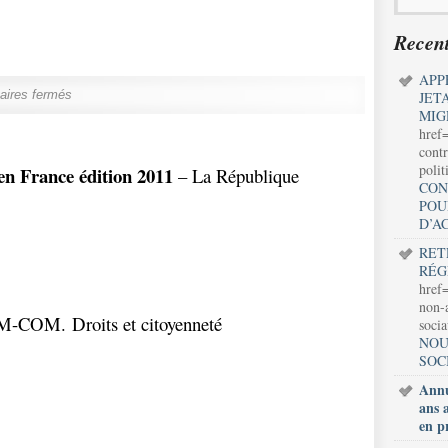
Recent
APP
ires fermés
JET
MIG
href
contr
polit
en France édition 2011
– La République
CON
POU
D’A
RET
RÉG
href=
non-a
COM. Droits et citoyenneté
soci
NOU
SOC
Annu
ans 
en p