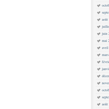
octo
sept
août
juill
juin
mai 
avril
mars
févr
janv
déce
nove
octo
sept
août