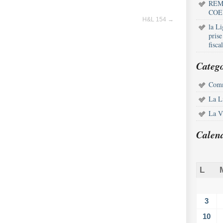
REM
COE
H&L 154
→
la L
pris
fisca
Catego
Comm
La L
La Vi
Calen
L
3
10