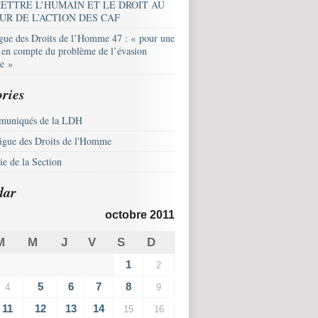
ETTRE L’HUMAIN ET LE DROIT AU
UR DE L’ACTION DES CAF
igue des Droits de l’Homme 47 : « pour une
e en compte du problème de l’évasion
le »
ries
uniqués de la LDH
igue des Droits de l'Homme
e de la Section
dar
octobre 2011
M
M
J
V
S
D
1
2
5
6
7
8
4
9
11
12
13
14
15
16