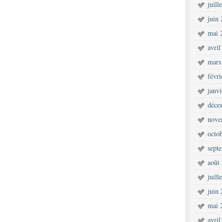
juill
juin
mai 
avril
mars
févr
janv
déce
nove
octo
sept
août
juill
juin
mai 
avril