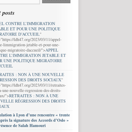
 posts
EL CONTRE L’IMMIGRATION
ABLE ET POUR UNE POLITIQUE
RATOIRE D’ACCUEIL
"
="https://ldh47.org/2023/03/11/appel-
e-limmigration-jetable-et-pour-une-
ique-migratoire-daccueil/">
APPEL
TRE L’IMMIGRATION JETABLE ET
R UNE POLITIQUE MIGRATOIRE
CCUEIL
RAITES : NON À UNE NOUVELLE
RESSION DES DROITS SOCIAUX
"
"https://ldh47.org/2023/03/11/retraites-
-une-nouvelle-regression-des-droits-
aux/">
RETRAITES : NON À UNE
VELLE RÉGRESSION DES DROITS
IAUX
lation à Lyon d’une rencontre « trente
après la signature des Accords d’Oslo »
résence de Salah Hamouri