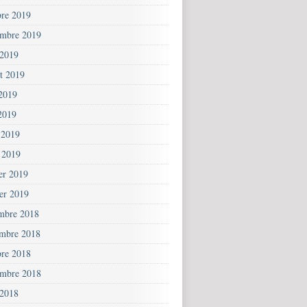
bre 2019
embre 2019
 2019
et 2019
 2019
2019
 2019
 2019
ier 2019
ier 2019
mbre 2018
mbre 2018
bre 2018
embre 2018
 2018