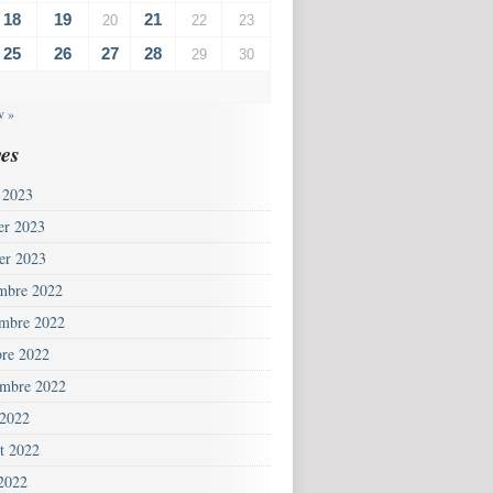
18
19
21
20
22
23
25
26
27
28
29
30
v »
es
 2023
ier 2023
ier 2023
mbre 2022
mbre 2022
bre 2022
embre 2022
 2022
et 2022
 2022