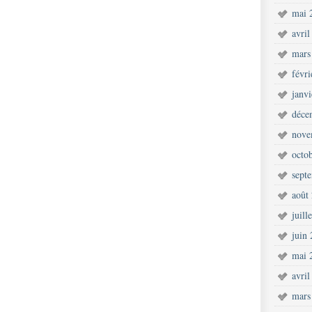
mai 
avril
mars
févr
janv
déce
nove
octo
sept
août
juill
juin
mai 
avril
mars