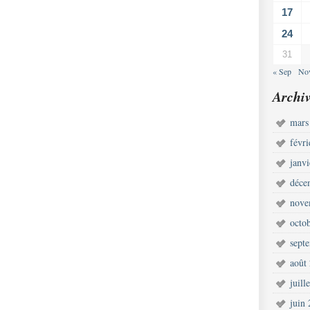
17
24
31
« Sep
No
Archiv
mars
févr
janv
déce
nove
octo
sept
août
juill
juin