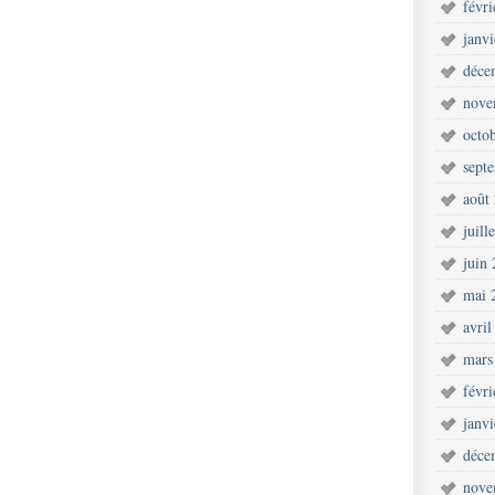
févr
janv
déce
nove
octo
sept
août
juill
juin
mai 
avril
mars
févr
janv
déce
nove