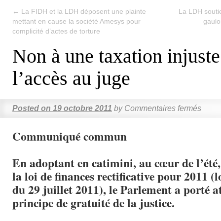
←
La FIDH et la LDH déposent une plainte
La LDH soutie
mettant en cause la société Amesys pour
gaulo
complicité d’actes de torture
Non à une taxation injuste
l’accès au juge
Posted on
19 octobre 2011
by
Commentaires fermés
Communiqué commun
En adoptant en catimini, au cœur de l’été, 
la loi de finances rectificative pour 2011 (
du 29 juillet 2011), le Parlement a porté a
principe de gratuité de la justice.