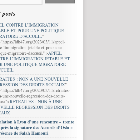
 posts
EL CONTRE L’IMMIGRATION
ABLE ET POUR UNE POLITIQUE
RATOIRE D’ACCUEIL
"
="https://ldh47.org/2023/03/11/appel-
e-limmigration-jetable-et-pour-une-
ique-migratoire-daccueil/">
APPEL
TRE L’IMMIGRATION JETABLE ET
R UNE POLITIQUE MIGRATOIRE
CCUEIL
RAITES : NON À UNE NOUVELLE
RESSION DES DROITS SOCIAUX
"
"https://ldh47.org/2023/03/11/retraites-
-une-nouvelle-regression-des-droits-
aux/">
RETRAITES : NON À UNE
VELLE RÉGRESSION DES DROITS
IAUX
lation à Lyon d’une rencontre « trente
après la signature des Accords d’Oslo »
résence de Salah Hamouri