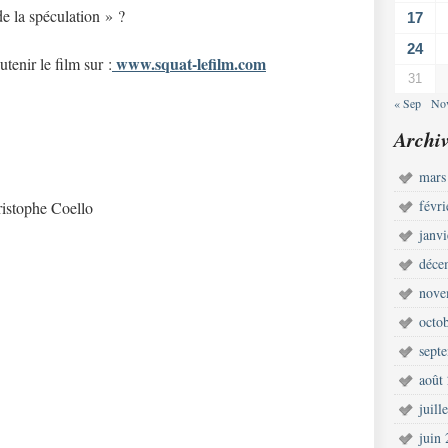
de la spéculation » ?
17
24
www.squat-lefilm.com
utenir le film sur :
31
« Sep
No
Archiv
mars
févr
ristophe Coello
janv
déce
nove
octo
sept
août
juill
juin