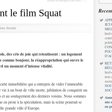
droits et dangers de mort ?
→
Recent
t le film Squat
APP
JET
res fermés
MIG
href
contr
polit
CON
POU
le, des cris de joie qui retentissent : un logement
D’A
e comme bonjour, la réappropriation qui ouvre le
RET
rd un moment d’intense vitalité.
RÉG
href=
non-a
soci
ociété immobilière qui a entrepris de vider l’immeuble
NOU
r vie à un bout de ville morte, jubilation de conquérir un
SOC
urs et au soulagement des derniers voisins. Nous sommes
Annu
 en proie à la spéculation, mais la scène pourrait se
ans 
en p
lle grande ville d’Europe.