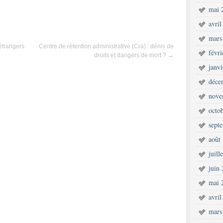
mai 
avril
mars
étrangers
Centre de rétention administrative (Cra) : dénis de
févr
droits et dangers de mort ?
→
janv
déce
nove
octo
sept
août
juill
juin
mai 
avril
mars