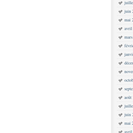
juill
juin
mai 
avril
mars
févr
janv
déce
nove
octo
sept
août
juill
juin
mai 
avril