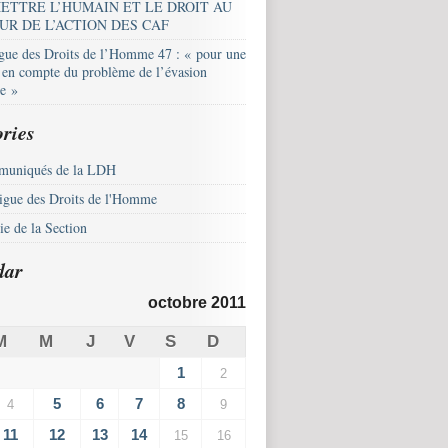
ETTRE L’HUMAIN ET LE DROIT AU
UR DE L’ACTION DES CAF
igue des Droits de l’Homme 47 : « pour une
e en compte du problème de l’évasion
le »
ries
uniqués de la LDH
igue des Droits de l'Homme
e de la Section
dar
octobre 2011
M
M
J
V
S
D
1
2
5
6
7
8
4
9
11
12
13
14
15
16