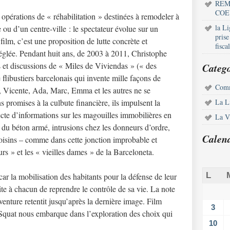
REM
COE
, opérations de « réhabilitation » destinées à remodeler à
la L
ou d’un centre-ville : le spectateur évolue sur un
pris
 film, c’est une proposition de lutte concrète et
fisca
réglée. Pendant huit ans, de 2003 à 2011, Christophe
ns et discussions de « Miles de Viviendas » (« des
Catego
flibustiers barcelonais qui invente mille façons de
Comm
a, Vicente, Ada, Marc, Emma et les autres ne se
s promises à la culbute financière, ils impulsent la
La L
lecte d’informations sur les magouilles immobilières en
La Vi
 du béton armé, intrusions chez les donneurs d’ordre,
Calen
 voisins – comme dans cette jonction improbable et
urs » et les « vieilles dames » de la Barceloneta.
L
r la mobilisation des habitants pour la défense de leur
ite à chacun de reprendre le contrôle de sa vie. La note
enture retentit jusqu’après la dernière image. Film
3
 Squat nous embarque dans l’exploration des choix qui
10