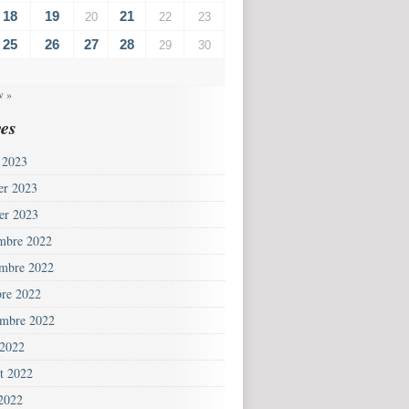
18
19
21
20
22
23
25
26
27
28
29
30
v »
es
 2023
ier 2023
ier 2023
mbre 2022
mbre 2022
bre 2022
embre 2022
 2022
et 2022
 2022