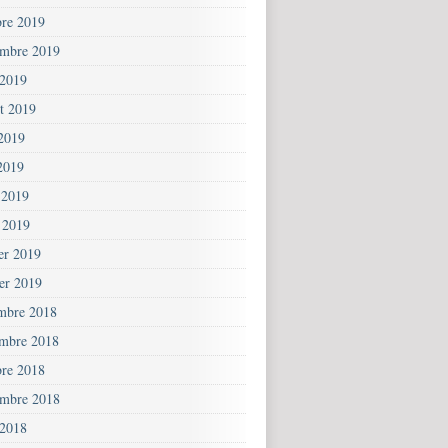
bre 2019
embre 2019
 2019
et 2019
 2019
2019
 2019
 2019
ier 2019
ier 2019
mbre 2018
mbre 2018
bre 2018
embre 2018
 2018