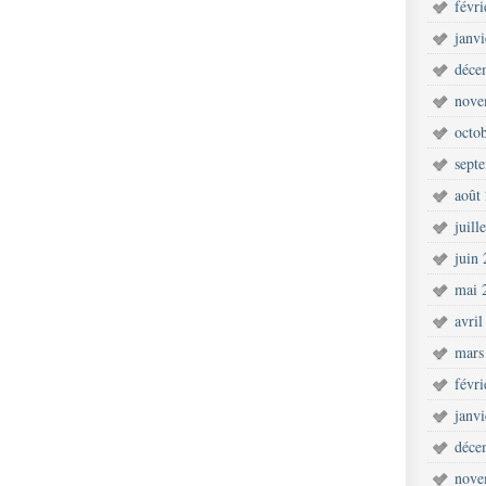
févr
janv
déce
nove
octo
sept
août
juill
juin
mai 
avril
mars
févr
janv
déce
nove