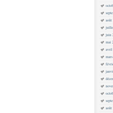
octo
sept
août
juill
juin
mai 
avril
mars
févr
janv
déce
nove
octo
sept
août