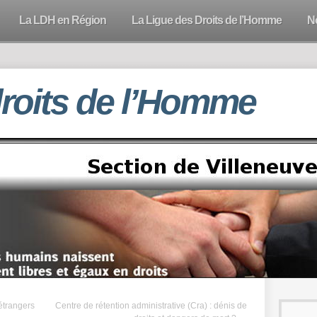
La LDH en Région
La Ligue des Droits de l’Homme
N
droits de l’Homme
étrangers
Centre de rétention administrative (Cra) : dénis de