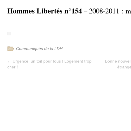
Hommes Libertés n°154
– 2008-2011 : ma
Communiqués de la LDH
←
Urgence, un toit pour tous ! Logement trop
Bonne nouvell
cher !
étrange